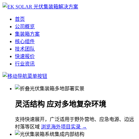
首页
公司概览
集装箱方案
核心组件
技术团队
快速报价
行业资讯
灵活结构 应对多地复杂环境
支持快速展开，广泛适用于野外营地、应急电源、边远
村落等区域
浏览海外项目实录 →