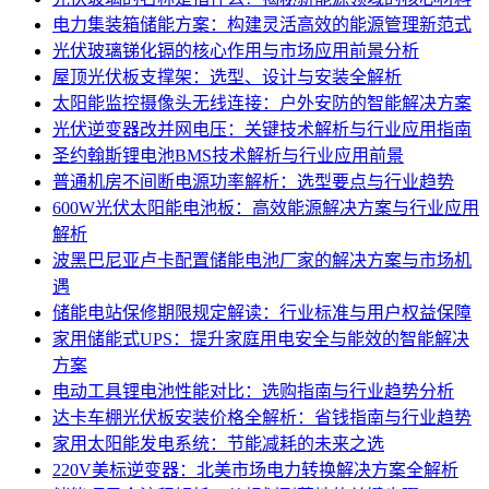
电力集装箱储能方案：构建灵活高效的能源管理新范式
光伏玻璃锑化镉的核心作用与市场应用前景分析
屋顶光伏板支撑架：选型、设计与安装全解析
太阳能监控摄像头无线连接：户外安防的智能解决方案
光伏逆变器改并网电压：关键技术解析与行业应用指南
圣约翰斯锂电池BMS技术解析与行业应用前景
普通机房不间断电源功率解析：选型要点与行业趋势
600W光伏太阳能电池板：高效能源解决方案与行业应用
解析
波黑巴尼亚卢卡配置储能电池厂家的解决方案与市场机
遇
储能电站保修期限规定解读：行业标准与用户权益保障
家用储能式UPS：提升家庭用电安全与能效的智能解决
方案
电动工具锂电池性能对比：选购指南与行业趋势分析
达卡车棚光伏板安装价格全解析：省钱指南与行业趋势
家用太阳能发电系统：节能减耗的未来之选
220V美标逆变器：北美市场电力转换解决方案全解析