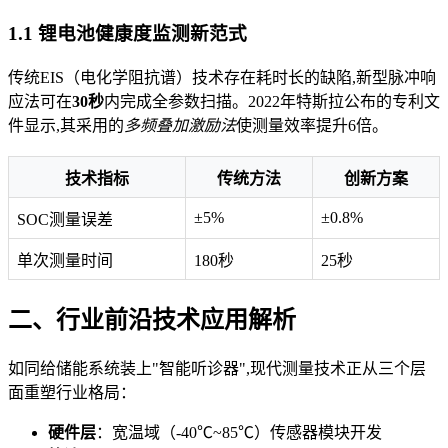
1.1 锂电池健康度监测新范式
传统EIS（电化学阻抗谱）技术存在耗时长的缺陷,新型脉冲响
应法可在
30秒
内完成全参数扫描。2022年特斯拉公布的专利文
件显示,其采用的
多频叠加激励法
使测量效率提升6倍。
技术指标
传统方法
创新方案
±5%
±0.8%
SOC测量误差
单次测量时间
180秒
25秒
二、行业前沿技术应用解析
如同给储能系统装上"智能听诊器",现代测量技术正从三个层
面重塑行业格局：
硬件层
：宽温域（-40℃~85℃）传感器模块开发