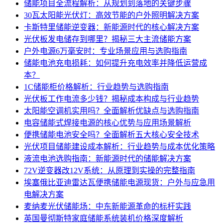
储能项目全流程解析：从规划到落地的关键步骤
30瓦太阳能光伏灯：高效节能的户外照明解决方案
卡斯特里储能逆变器：新能源时代的核心解决方案
光伏板发电储存到哪里？揭秘三大主流储能方案
户外电源6万毫安时：专业场景应用与选购指南
储能电池充电损耗：如何提升充电效率并降低运营成
本？
1C储能柜价格解析：行业趋势与选购指南
光伏板工作电流多少钱？揭秘成本构成与行业趋势
太阳能空调机实用吗？全面解析优缺点与选购指南
电容储能式焊接电源的核心优势与应用场景解析
便携储能电池安全吗？全面解析五大核心安全技术
光伏项目储能建设成本解析：行业趋势与成本优化策略
液流电池选购指南：新能源时代的储能解决方案
72V逆变器改12V系统：从原理到实操的完整指南
埃塞俄比亚迪雷达瓦便携储能电源现货：户外与应急用
电解决方案
麦纳麦光伏储能场：中东新能源革命的标杆实践
英国曼彻斯特家庭储能系统装机价格深度解析