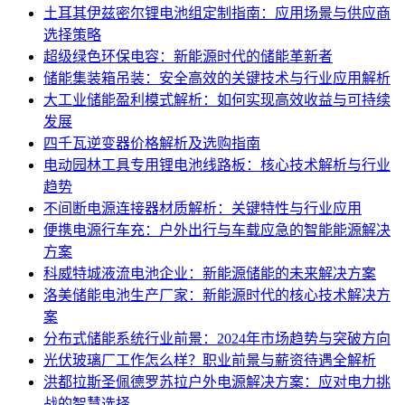
土耳其伊兹密尔锂电池组定制指南：应用场景与供应商
选择策略
超级绿色环保电容：新能源时代的储能革新者
储能集装箱吊装：安全高效的关键技术与行业应用解析
大工业储能盈利模式解析：如何实现高效收益与可持续
发展
四千瓦逆变器价格解析及选购指南
电动园林工具专用锂电池线路板：核心技术解析与行业
趋势
不间断电源连接器材质解析：关键特性与行业应用
便携电源行车充：户外出行与车载应急的智能能源解决
方案
科威特城液流电池企业：新能源储能的未来解决方案
洛美储能电池生产厂家：新能源时代的核心技术解决方
案
分布式储能系统行业前景：2024年市场趋势与突破方向
光伏玻璃厂工作怎么样？职业前景与薪资待遇全解析
洪都拉斯圣佩德罗苏拉户外电源解决方案：应对电力挑
战的智慧选择