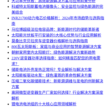
大功率光伏板：高效能源解决方案与应用前景分析
科威特太阳能蓄电池摄像头：安全监控与绿色能源的完
美结合
INR21700动力电芯价格解析：2024年市场趋势与选购指
南
马拉博超级法拉电容品牌：新能源时代的储能革新者
太阳能光伏板平行安装的5大核心优势与行业应用解析
莫桑比克贝拉房车逆变器价格解析与选购指南
800瓦太阳能板：家庭与商业应用的智慧能源解决方案
朝鲜家用室内太阳能灯：绿色能源解决方案新趋势
220V逆变器功率选择指南：如何精准匹配您的用电需
求？
储能电池外壳发热正常吗？专业解析与解决方案
太阳能板驱动水泵：绿色灌溉的革命性解决方案
压缩二氧化碳储能技术：新能源调峰与发电的创新解决
方案
离网微型逆变器生产厂家如何选择？行业解决方案深度
解析
锂电池电池组的十大核心应用领域解析