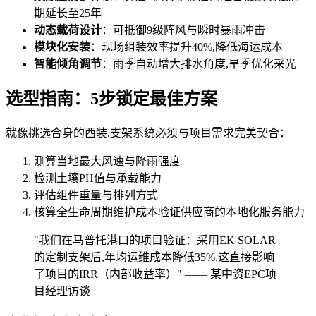
期延长至25年
动态载荷设计
：可抵御9级阵风与瞬时暴雨冲击
模块化安装
：现场组装效率提升40%,降低海运成本
智能倾角调节
：雨季自动增大排水角度,旱季优化采光
选型指南：5步锁定最佳方案
就像挑选合身的西装,支架系统必须与项目需求完美契合：
测算当地最大风速与降雨强度
检测土壤PH值与承载能力
评估组件重量与排列方式
核算全生命周期维护成本
验证供应商的本地化服务能力
"我们在马普托港口的项目验证：采用EK SOLAR
的定制支架后,年均运维成本降低35%,这直接影响
了项目的IRR（内部收益率）" —— 某中资EPC项
目经理访谈