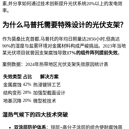
素,并分享如何通过技术创新提升光伏系统20%以上的发电效
率。
为什么马普托需要特殊设计的光伏支架？
作为莫桑比克首都,马普托的年均日照量达2850小时,但高达
90%的湿度与盐雾环境对金属材料构成严峻挑战。2023年当地
某光伏项目就曾因支架腐蚀导致
17%的组件阵列提前失效
。
案例数据：2024年热带地区光伏支架失效原因统计表
失效类型
占比
解决方案
42%
金属腐蚀
热浸镀锌工艺
28%
结构变形
加强型截面设计
20%
地基沉降
微型桩技术
湿热气候下的四大技术突破
双涂层防护体系
：锌层+高分子涂层的组合使耐腐蚀周