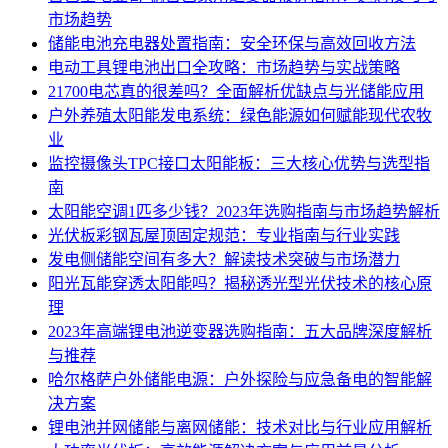
市场趋势
储能电池充电器处置指南：安全环保与高效回收方法
电动工具锂电池出口全攻略：市场趋势与实战策略
21700电芯真的很差吗？全面解析优缺点与光储能应用
户外养殖太阳能发电系统：绿色能源如何赋能现代农牧
业
监控摄像头TPC接口太阳能板：三大核心优势与选型指
南
太阳能空调1匹多少钱？2023年选购指南与市场趋势解析
光伏板彩钢瓦屋顶固定规范：专业指南与行业实践
发电侧储能空间有多大？解读技术突破与市场潜力
阳光瓦能穿透太阳能吗？揭秘透光型光伏技术的核心原
理
2023年高端锂电池逆变器选购指南：五大品牌深度解析
与推荐
哈尔格萨户外储能电源：户外探险与应急备电的智能解
决方案
锂电池并网储能与离网储能：技术对比与行业应用解析