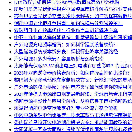
DIY教程：如何将12V7Ah电瓶改造成高效户外电源
所罗门群岛光伏组件铝合框薄膜厚度标准解析与行业实践
芬兰坦佩雷光伏逆变器风冷技术解析：如何选择高效散热
储能电源老化柜推荐指南：如何选择高效测试设备？
双玻组件生产效率优化：行业痛点与创新解决方案
中亚工商业集装箱储能系统：批发采购与市场趋势深度解
户外电源充电频率指南：如何科学延长设备续航？
大型储能系统成本拆分表：揭秘行业降本关键路径
户外电源有多少毫安？容量解析与选购指南
太阳能光伏板32 5V输出电压对电池有哪些影响？专业解
2023年双向逆变器价格表解析：如何选择高性价比设备？
黎巴嫩大型移动储能车定制解决方案：新能源时代的灵活
户外电源的核心秘密：不同电芯类型如何影响你的使用体
2024年便携式电源出口规定最新解读：全球市场合规指南
储能电源柜设计与应用全解析：从零搭建工商业储能系统
雅温得储能电池空运哪家好？专业物流方案全解析
中欧电动车锂电池组品牌：技术革新与市场趋势深度解析
委内瑞拉马拉开波电池储能解决方案：推动能源转型的新
太阳能板一瓦多大面积？揭秘光伏组件面积计算核心逻辑