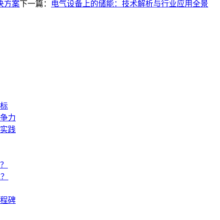
决方案
下一篇：
电气设备上的储能：技术解析与行业应用全景
标
争力
实践
？
障？
程碑