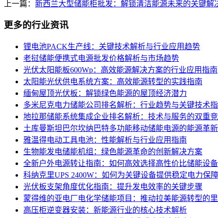
上一篇：
新西兰大型储能柜批发：解锁清洁能源未来的关键解
更多的行业资讯
锂电池PACK生产线：关键技术解析与行业应用趋势
老挝储能便携式电源批发价格解析与市场趋势
光伏太阳能板600Wp：高效能源解决方案的行业应用指南
太阳能光伏供电系统方案：高效能源转型的实践指南
缅甸屋顶光伏板：解锁绿色能源的屋顶经济潜力
多米尼克电力储能公司排名解析：行业趋势与关键技术指
地拉那储能系统集成企业排名解析：技术与服务的双重竞
土库曼斯坦巴尔坎纳巴特多功能移动储能电源的能源革新
雅温得电动工具电池：性能解析与行业应用指南
生物能发电储能机组：绿色能源革命的创新解决方案
全新户外电源转让指南：如何高效选择高性价比储能设备
科纳克里UPS 2400W：如何为关键设备提供稳定电力保
光伏板支架角度优化指南：提升发电效率的关键步骤
蒙得维的亚电厂电化学储能项目：推动拉美能源转型的里
高压柜逆变器安装：新能源行业的核心技术解析