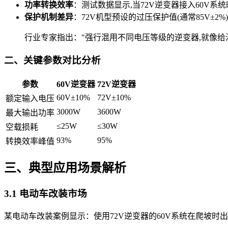
功率转换效率
：测试数据显示,当72V逆变器接入60V系统时
保护机制差异
：72V机型预设的过压保护值(通常85V±2
行业专家指出："强行混用不同电压等级的逆变器,就像给
二、关键参数对比分析
参数
60V逆变器
72V逆变器
60V±10%
72V±10%
额定输入电压
3000W
3600W
最大输出功率
≤25W
≤30W
空载损耗
93%
95%
转换效率峰值
三、典型应用场景解析
3.1 电动车改装市场
某电动车改装案例显示：使用72V逆变器的60V系统在爬坡时