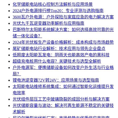
化学储能电站核心控制方法解析与应用场景
2024户外电源排行榜Top20：专业评测与选购指南
3600瓦户外电源：户外探险与家庭应急的电力解决方案
光伏九千瓦逆变器功率解析与应用指南
巴斯特尔太阳能系统解决方案：如何选择高效可靠的光
储一体化设备？
2024年光伏板生产设备价格解析：成本构成与市场趋势
尾矿储能电站行业解析：技术应用与领先企业盘点
低照度太阳能瓦发电：阴雨天也能高效产电的黑科技
超级充电桩用什么电容？关键技术与选型全解析
户外电源军：便携储能设备如何改变户外生活与行业格
局？
锂电池逆变器72V转24V：应用场景与选型指南
太阳能电站维修系统集成：如何通过智能化运维提升发
电效率
光伏组件层压工艺中玻璃隐裂的成因分析与解决方案
光伏储能容量与波动：解决可再生能源不稳定的关键技
术解析