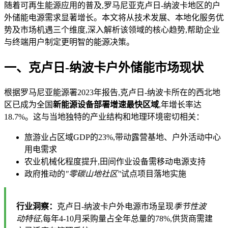
随着可再生能源应用的普及,罗马尼亚克卢日-纳波卡地区的户
外储能电源需求显著增长。本文将从技术发展、本地化服务优
势及市场机遇三个维度,深入解析该领域的核心趋势,帮助企业
与终端用户制定更明智的能源决策。
一、克卢日-纳波卡户外储能市场现状
根据罗马尼亚能源署2023年报告,克卢日-纳波卡所在的西北地
区已成为全国
新能源设备部署增速最快区域
,年增长率达
18.7%。这与当地独特的产业结构和地理环境密切相关：
旅游业占区域GDP的23%,带动露营基地、户外活动中心
用电需求
农业机械化程度提升,田间作业设备需移动电源支持
政府推动的
"零碳山地社区"
试点项目落地实施
行业洞察：
克卢日-纳波卡户外电源市场呈现
季节性波
动特征
,每年4-10月采购量占全年总量的78%,供货商需建