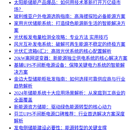
太阳能储能产品爆品：如何用技术革新打开万亿级市
场？
玻利维亚户外电源选购指南：高海拔探险必备能源方案
家用光伏储能系统：打造绿色能源新生活的智能解决方
案
光伏板发电量检测全攻略：专业方法 实用技巧
风光互补发电系统：破解可再生能源不稳定的终极方案
光伏汇流箱6汇2：高效光伏系统的核心配置解析
20kW离网逆变器：新能源独立供电系统的核心解决方案
基辅UPS不间断电源设备：保障关键电力系统的智能解
决方案
金边大型储能柜批发指南：如何选择可靠供应商与行业
趋势解析
2024年储能系统十大应用场景解析：从家庭到工商业的
全面覆盖
新能源资方储能：驱动绿色能源转型的核心动力
芬兰UPS不间断电源口碑推荐：行业首选解决方案深度
解析
发电侧储能建设必要性：能源转型的关键支撑