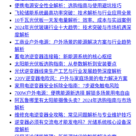
便携电源安全性全解析：选购指南与使用避坑技巧
飞轮储能系统最高功率突破：技术解析与行业应用全景
10千瓦光伏板一天发电量解析：效率、成本与实战案例
2024年光伏玻璃行业十大趋势：技术突破与市场机遇深
度解析
工商业户外电源：户外场景的能源解决方案与行业趋势
解析
蓄电池逆变器连接箱：新能源系统的核心枢纽
太阳能光伏板选购指南：从参数解析到安装要点
光伏逆变器线束生产工艺与行业发展趋势深度解析
220V逆变器电吹风：户外与家庭场景的电力解决方案
家用电逆变器安全拆除全指南：7步避免触电风险
700W户外电源：便携能源新选择 解锁多场景用电自由
阿瓦鲁哪里有太阳能摄像头卖？2024年选购指南与市场
解析
维修充电逆变器全攻略：常见问题解析与专业维护技巧
逆变器必须有交流电才能发电吗？光储系统核心设备深
度解析