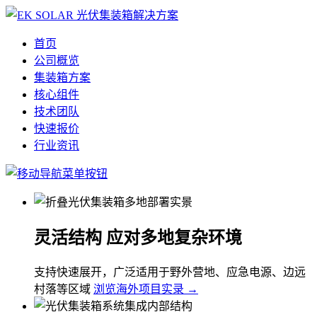
首页
公司概览
集装箱方案
核心组件
技术团队
快速报价
行业资讯
灵活结构 应对多地复杂环境
支持快速展开，广泛适用于野外营地、应急电源、边远
村落等区域
浏览海外项目实录 →