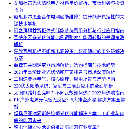
瓦加杜古光伏储能电力材料单价解析：市场趋势与投资
指南
厄瓜多尔瓜亚基尔电网储能维修：提升能源稳定性的关
键技术解析
阿塞拜疆甘贾柜体式储能系统费用分析与行业应用指南
圣萨尔瓦多光伏储能比例调整表：能源转型的关键策略
解析
茨欣瓦利机柜不间断电源设备：智能储能的工业级解决
方案
菲律宾并网逆变器市场解析：选购指南与技术趋势
2024年哥伦比亚光伏储能厂家排名与市场深度解析
三相逆变器电气：核心原理、应用场景与选型指南
220伏太阳能系统：家庭与工商业应用的全面解析
太阳能路灯会亮吗？不同瓦数如何选？2023年选购指南
EK户外电源光伏板无反应？5大排查步骤 解决方案全解
析
坦桑尼亚达累斯萨拉姆光伏储能解决方案：工商业与家
庭的能源未来
锂电池储能技术如何推动新能源行业变革？