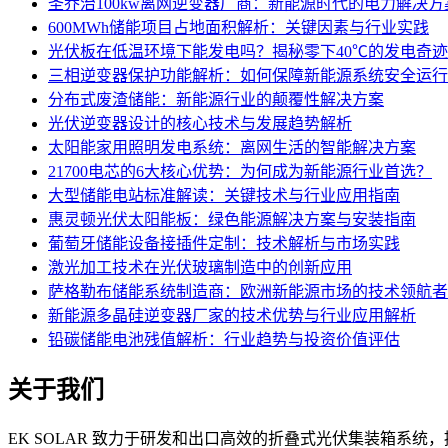
圣乔治100kw离网逆变器厂商：新能源时代的电力解决方
600MWh储能项目占地面积解析：关键因素与行业实践
光伏板在低温环境下能发电吗？揭秘零下40℃的发电奇迹
三相逆变器保护功能解析：如何保障新能源系统安全运行
分布式废渣储能：新能源行业的颠覆性解决方案
光伏逆变器设计的核心技术与发展趋势解析
太阳能家用照明发电系统：离网生活的智能解决方案
21700电芯的6大核心优势：为何成为新能源行业首选？
大型储能电站标准解读：关键技术与行业应用指南
惠灵顿光伏太阳能板：绿色能源解决方案与安装指南
葡萄牙储能设备接插件定制：技术解析与市场实践
激光加工技术在光伏玻璃制造中的创新应用
萨格勒布储能系统制造商：欧洲新能源市场的技术领航者
新能源多晶硅逆变器厂家的技术优势与行业应用解析
铅碳储能电池残值解析：行业趋势与投资价值评估
关于我们
EK SOLAR 致力于研发和出口高效的折叠式光伏集装箱系