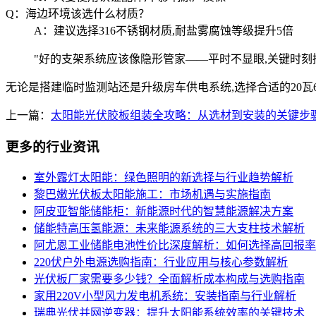
Q：海边环境该选什么材质？
A：建议选择316不锈钢材质,耐盐雾腐蚀等级提升5倍
"好的支架系统应该像隐形管家——平时不显眼,关键时刻撑起
无论是搭建临时监测站还是升级房车供电系统,选择合适的20
上一篇：
太阳能光伏胶板组装全攻略：从选材到安装的关键步
更多的行业资讯
室外露灯太阳能：绿色照明的新选择与行业趋势解析
黎巴嫩光伏板太阳能施工：市场机遇与实施指南
阿皮亚智能储能柜：新能源时代的智慧能源解决方案
储能特高压氢能源：未来能源系统的三大支柱技术解析
阿尤恩工业储能电池性价比深度解析：如何选择高回报率
220伏户外电源选购指南：行业应用与核心参数解析
光伏板厂家需要多少钱？全面解析成本构成与选购指南
家用220V小型风力发电机系统：安装指南与行业解析
瑞典光伏并网逆变器：提升太阳能系统效率的关键技术