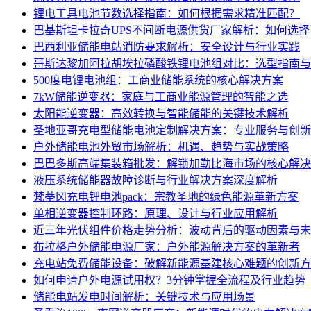
锂电工具电池节数选择指南：如何根据需求精准匹配？
巴基斯坦卡拉奇UPS不间断电源供货厂家解析：如何选
巴西利亚储能电站消防要求解析：安全设计与行业实践
哥斯达黎加阿拉胡埃拉磷酸铁锂电池组对比：选型指南与
500度电锂电池组：工商业储能系统的核心解决方案
7kW储能逆变器：家庭与工商业能源管理的智能之选
太阳能逆变器：高效转换与智能储能的关键技术解析
圣地亚哥充电型储能电池定制解决方案：专业服务与创新
户外储能电池外贸市场解析：机遇、趋势与实战策略
巴巴多斯高端集装箱批发：解锁加勒比海市场的核心解决
液压系统储能器故障诊断与行业解决方案深度解析
梵蒂冈充电锂电池pack：宗教圣地的绿色能源革新方案
单相逆变器控制环路：原理、设计与行业应用解析
近三年光伏组件价格走势分析：波动背后的驱动因素与未
布拉格户外储能电源厂家：户外能源解决方案的革新者
充电站免费储能设备：破解新能源基建核心难题的创新方
如何申请户外电源试用权？3分钟掌握全流程及行业趋势
储能电站发电时间解析：关键技术与应用场景