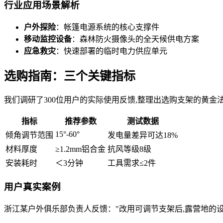
行业应用场景解析
户外探险
：帐篷电源系统的核心支撑件
移动监控设备
：森林防火摄像头的全天候供电方案
应急救灾
：快速部署的临时电力供应单元
选购指南：三个关键指标
我们调研了300位用户的实际使用反馈,整理出选购支架的黄金
指标
推荐参数
测试数据
15°-60°
倾角调节范围
发电量差异可达18%
材料厚度
≥1.2mm铝合金
抗风等级8级
安装耗时
＜3分钟
工具需求≤2件
用户真实案例
浙江某户外俱乐部负责人反馈："改用可调节支架后,露营地的设备