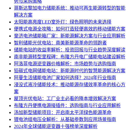
势与采购策略
哥斯达黎加电力储能系统：推动可再生能源转型的智能
解决方案
太阳能高亮度LED室外灯：绿色照明的未来选择
便携式电源全攻略：如何打造轻便高效的移动储能方案
斐济电池储能箱厂家：新能源解决方案与行业应用解析
智利储能光伏电站：南美新能源革命的领跑者
储能电站的收益率解析：投资回报与行业趋势深度解读
南非能源转型里程碑：布隆方丹电厂储能电站建设解析
阿洛菲电源逆变器价格解析：市场趋势与选购指南
铅碳式电网储能电站：新能源时代的智慧能源解决方案
阿曼生活储能电池厂家如何选择？2024年行业指南
浸没式液冷储能技术：推动能源存储效率革命的核心方
案
屋顶光伏电站：工厂业主必看的降本增效解决方案
布隆方丹便携电源接插件：选购指南与行业应用解析
汤加新型储能项目：开启南太平洋绿色能源革命
锂电池组电压全解析：从基础参数到应用场景指南
2024年全球储能逆变器十强榜单深度解析