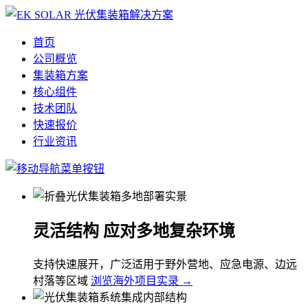
首页
公司概览
集装箱方案
核心组件
技术团队
快速报价
行业资讯
灵活结构 应对多地复杂环境
支持快速展开，广泛适用于野外营地、应急电源、边远
村落等区域
浏览海外项目实录 →