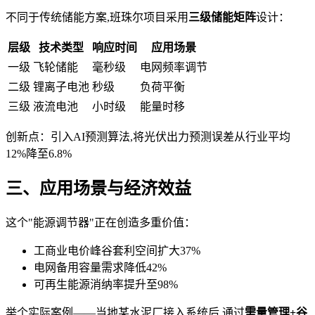
不同于传统储能方案,班珠尔项目采用
三级储能矩阵
设计：
层级
技术类型
响应时间
应用场景
一级
飞轮储能
毫秒级
电网频率调节
二级
锂离子电池
秒级
负荷平衡
三级
液流电池
小时级
能量时移
创新点：引入AI预测算法,将光伏出力预测误差从行业平均
12%降至6.8%
三、应用场景与经济效益
这个"能源调节器"正在创造多重价值：
工商业电价峰谷套利空间扩大37%
电网备用容量需求降低42%
可再生能源消纳率提升至98%
举个实际案例——当地某水泥厂接入系统后,通过
需量管理+谷