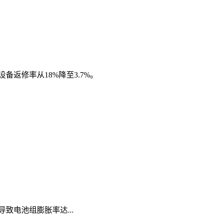
返修率从18%降至3.7%。
致电池组膨胀率达...