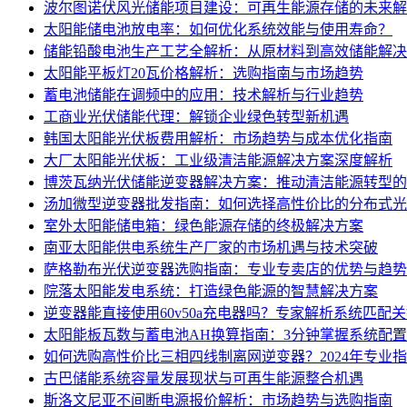
波尔图诺伏风光储能项目建设：可再生能源存储的未来解
太阳能储电池放电率：如何优化系统效能与使用寿命？
储能铅酸电池生产工艺全解析：从原材料到高效储能解决
太阳能平板灯20瓦价格解析：选购指南与市场趋势
蓄电池储能在调频中的应用：技术解析与行业趋势
工商业光伏储能代理：解锁企业绿色转型新机遇
韩国太阳能光伏板费用解析：市场趋势与成本优化指南
大厂太阳能光伏板：工业级清洁能源解决方案深度解析
博茨瓦纳光伏储能逆变器解决方案：推动清洁能源转型的
汤加微型逆变器批发指南：如何选择高性价比的分布式光
室外太阳能储电箱：绿色能源存储的终极解决方案
南亚太阳能供电系统生产厂家的市场机遇与技术突破
萨格勒布光伏逆变器选购指南：专业专卖店的优势与趋势
院落太阳能发电系统：打造绿色能源的智慧解决方案
逆变器能直接使用60v50a充电器吗？专家解析系统匹配
太阳能板瓦数与蓄电池AH换算指南：3分钟掌握系统配
如何选购高性价比三相四线制离网逆变器？2024年专业
古巴储能系统容量发展现状与可再生能源整合机遇
斯洛文尼亚不间断电源报价解析：市场趋势与选购指南