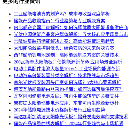
更多的行业资讯
工业储能电池真的划算吗？成本与收益深度解析
储能产品收购指南：行业趋势与专业解决方案
内比都逆变器厂家解析：如何选择优质太阳能设备供应商
光伏电源储能产品客户群体解析：五大核心应用场景与市
吉隆坡集装箱储能解决方案：高效能源管理新趋势
太阳能隐藏监控摄像头：绿色安防的未来解决方案
西非储能锂电池定制：离网能源解决方案的关键技术
200瓦折叠太阳能板：便携能源新革命 应用场景全解析
电动工具配件电池大容量10kw：工业场景的能源革新
电动汽车储能装置分类全解析：技术路线与市场趋势
首尔光伏板安装源头厂家如何选择？5大核心要素解析
博茨瓦纳能量路由器采购指南：如何选择可靠供应商？
瓦努阿图储能电池发展：可再生能源转型的关键支柱
吉布提太阳能储能电池应用：东非可再生能源新标杆
2024年储能电源技术价格解析与行业应用趋势
马达加斯加清洁太阳能光伏板：提升发电效率的关键技术
储能产品销量曲线表解析：2024年行业趋势与市场机遇