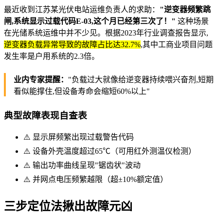
最近收到江苏某光伏电站运维负责人的求助：
"逆变器频繁跳
闸,系统显示过载代码E-03,这个月已经第三次了！"
这种场景
在光储系统运维中并不少见。根据2023年行业调查报告显示,
逆变器负载异常导致的故障占比达32.7%
,其中工商业项目问题
发生率是户用系统的2.3倍。
业内专家提醒：
"负载过大就像给逆变器持续喂兴奋剂,短期
看似能撑住,但设备寿命会缩短60%以上"
典型故障表现自查表
⚠️ 显示屏频繁出现过载警告代码
⚠️ 设备外壳温度超过65℃（可用红外测温仪检测）
⚠️ 输出功率曲线呈现"锯齿状"波动
⚠️ 并网点电压频繁越限（超±10%额定值）
三步定位法揪出故障元凶