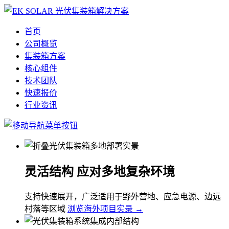
首页
公司概览
集装箱方案
核心组件
技术团队
快速报价
行业资讯
灵活结构 应对多地复杂环境
支持快速展开，广泛适用于野外营地、应急电源、边远
村落等区域
浏览海外项目实录 →