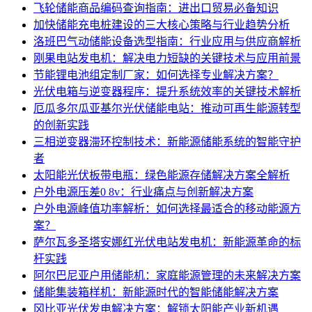
飞轮储能商品编码查询指南：进出口贸易必备知识
加快储能充电桩建设的三大核心策略与行业趋势分析
洛班巴气动储能设备选型指南：行业应用与供应商解析
刚果电站发电机：解决电力短缺的关键技术与应用前景
节能锂电池组定制厂家：如何选择专业解决方案？
光伏电箱与逆变器程序：提升系统效率的关键技术解析
厄瓜多尔瓜亚基尔光伏储能电站：推动可再生能源转型
的创新实践
三相逆变器滞环控制技术：新能源储能系统的智能守护
者
太阳能光伏板带电瓶：绿色能源存储解决方案全解析
户外电源压差0 8v：行业痛点与创新解决方案
户外电源峰值功率解析：如何选择最适合的移动能源方
案？
萨尔瓦多圣塔安娜红光伏电站发电机：新能源革命的标
杆实践
阿尔巴尼亚户用储能机：家庭能源管理的未来解决方案
储能集装箱样机：新能源时代的智能储能解决方案
冈比亚光伏发电解决方案：解锁太阳能产业新机遇