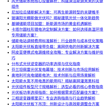
风光储能系统核心设备解析：构建清洁能源未来的关键
组件
尼加拉瓜储能解决方案：可再生能源转型的关键推手
玻璃阳光棚能做光伏吗？揭秘建筑光伏一体化新趋势
基辅储能项目加盟：新能源市场的黄金机遇解析
卡塔尔圆柱形锂电池定制解决方案：如何选择高温环境
专用储能方案？
储能电站调频费用标准解析：行业趋势与成本优化策略
太阳能光伏板直接带负载：离网供电的创新解决方案
阿皮亚便携式电源维修全攻略：专业解决方案与维护技
巧
分布式光伏逆变器的功率选择与优化指南
芬兰坦佩雷光伏发电幕墙：技术创新与市场应用解析
奥地利可充电储能电池：技术创新与应用场景解析
太阳能水泵不用电真的能用吗？揭秘离网灌溉黑科技
光伏组件板型尺寸规格解析：选型必看的核心参数指南
光伏板功率选择指南：如何根据需求匹配最佳方案？
三相逆变器哪里买？专业选购指南与行业趋势解析
太阳能光伏板下吊顶：创新设计与高效能源整合方案