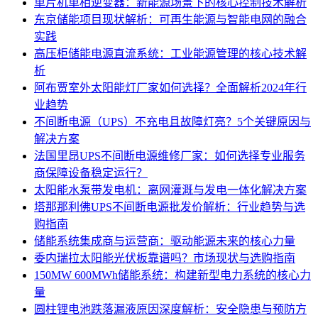
单片机单相逆变器：新能源场景下的核心控制技术解析
东京储能项目现状解析：可再生能源与智能电网的融合
实践
高压柜储能电源直流系统：工业能源管理的核心技术解
析
阿布贾室外太阳能灯厂家如何选择？全面解析2024年行
业趋势
不间断电源（UPS）不充电且故障灯亮？5个关键原因与
解决方案
法国里昂UPS不间断电源维修厂家：如何选择专业服务
商保障设备稳定运行？
太阳能水泵带发电机：离网灌溉与发电一体化解决方案
塔那那利佛UPS不间断电源批发价解析：行业趋势与选
购指南
储能系统集成商与运营商：驱动能源未来的核心力量
委内瑞拉太阳能光伏板靠谱吗？市场现状与选购指南
150MW 600MWh储能系统：构建新型电力系统的核心力
量
圆柱锂电池跌落漏液原因深度解析：安全隐患与预防方