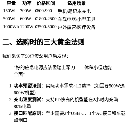
容量
功率
价格区间
适用场景
150Wh
300W
¥600-900
手机/笔记本充电
500Wh
600W
¥1800-2500
车载电器/小型工具
1000Wh
1200W
¥3500-5000
户外露营/医疗设备
二、选购时的三大黄金法则
我们采访了50位资深用户后发现：
"好的应急电源应该像瑞士军刀——体积小但功能
全面"
功率预留法则
：实际功率需求×1.2选择（如需要500W选
600W机型）
充电速度测试
：支持PD快充的机型能在2小时内充满
80%电量
接口匹配原则
：至少需要2个USB-C、1个AC接口和车载
点烟口