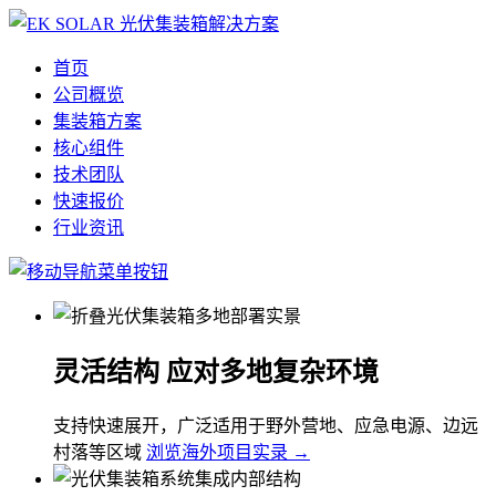
首页
公司概览
集装箱方案
核心组件
技术团队
快速报价
行业资讯
灵活结构 应对多地复杂环境
支持快速展开，广泛适用于野外营地、应急电源、边远
村落等区域
浏览海外项目实录 →