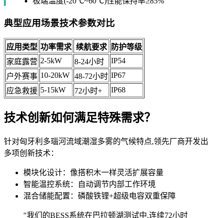
极端温度(-20℃~60℃)性能保持率≥85%
典型应用场景技术参数对比
应用类型
功率需求
续航要求
防护等级
2-5kW
IP54
家庭露营
8-24小时
10-20kW
IP67
户外赛事
48-72小时
5-15kW
IP68
应急救援
72小时+
技术创新如何满足特殊需求？
针对匈牙利多瑙河流域潮湿多雾的气候特点,领先厂商开发出
多项创新技术：
模块化设计：像搭积木一样灵活扩展容量
智能温控系统：自动调节内部工作环境
混合储能配置：磷酸铁锂+超级电容双重保障
"我们的BESS系统在巴拉顿湖测试中,连续72小时