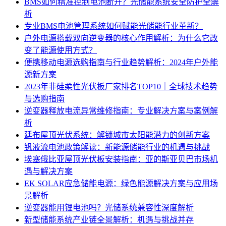
BMS如何精准控制电池断开？光储能系统安全防护全解
析
专业BMS电池管理系统如何赋能光储能行业革新？
户外电源搭载双向逆变器的核心作用解析：为什么它改
变了能源使用方式？
便携移动电源选购指南与行业趋势解析：2024年户外能
源新方案
2023年非硅柔性光伏板厂家排名TOP10｜全球技术趋势
与选购指南
逆变器释放电流异常维修指南：专业解决方案与案例解
析
廷布屋顶光伏系统：解锁城市太阳能潜力的创新方案
钒液流电池政策解读：新能源储能行业的机遇与挑战
埃塞俄比亚屋顶光伏板安装指南：亚的斯亚贝巴市场机
遇与解决方案
EK SOLAR应急储能电源：绿色能源解决方案与应用场
景解析
逆变器能用锂电池吗？光储系统兼容性深度解析
新型储能系统产业链全景解析：机遇与挑战并存