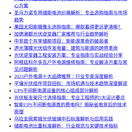
心方案
圣马力诺专用储能电池价格解析：专业选购指南与市场
趋势
果园太阳能摄像头选购指南：哪款看得更远更清晰？
加德满都光伏逆变器厂家推荐与行业趋势解析
中非首个共享储能项目：新能源革命的破局者
透光薄膜光伏组件发电量：建筑与能源的跨界革命
光伏逆变器工程安装方案：专业指南与实战经验分享
阿根廷科尔多瓦户外电源维修指南：专业解决方案与常
见问题解析
2023户外电源十大品牌推荐｜行业专家深度解析
平壤光伏组件项目招标：市场机遇与技术趋势深度解读
UPS不间断电源设备的核心组成部分解析
光伏板支架尺寸选择指南：专业工程师的5大设计要点
智能UPS不间断电源真的费电吗？揭秘省电背后的技术
原理
乌拉圭佩索城光伏玻璃中石标准解析与应用实践
储能电池比重标准解析：行业规范与关键技术指标