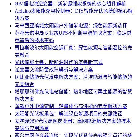
60V锂电池逆变器：新能源储能系统的核心组件解析
Arduino太阳能充电控制器：DIY智能光伏系统的核心解
决方案
马来西亚槟城太阳能户外储能电源：绿色能源新选择
苏呼米供电局专业级UPS不间断电源解决方案：稳定供
电背后的技术密码
蒂拉斯波尔太阳能空调厂家：绿色能源与智能温控的完
美融合
光伏储能土建：新能源时代的基建新范式
逆变器交流防雷故障解析与解决方案
冈比亚储能光伏发电解决方案：清洁能源与智能储能的
完美结合
塔那那利佛光伏电站储能：热带地区可再生能源的智慧
解决方案
薄款户外电源定制：轻量化与高性能的完美解决方案
太阳能光伏板承包：解锁绿色能源项目的关键路径
立陶宛96V光伏离网逆变器：离网能源解决方案的技术
突破与应用场景
两台并网逆变器连接：实现光伏系统高效稳定运行的核