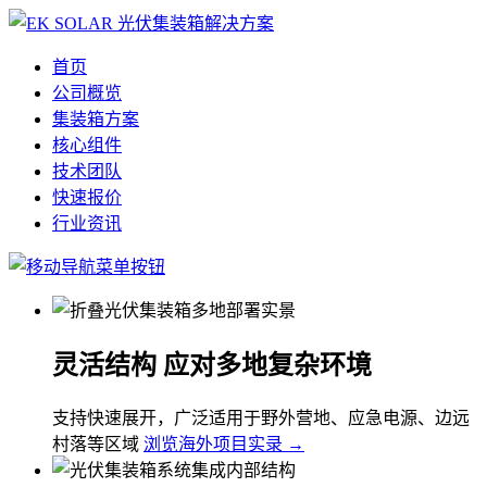
首页
公司概览
集装箱方案
核心组件
技术团队
快速报价
行业资讯
灵活结构 应对多地复杂环境
支持快速展开，广泛适用于野外营地、应急电源、边远
村落等区域
浏览海外项目实录 →