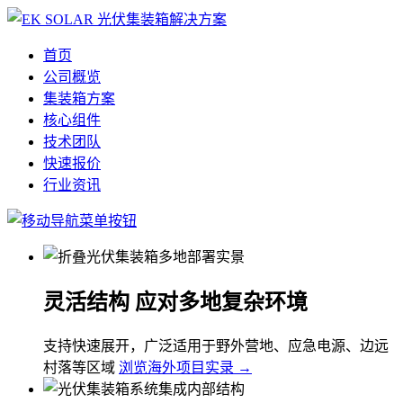
首页
公司概览
集装箱方案
核心组件
技术团队
快速报价
行业资讯
灵活结构 应对多地复杂环境
支持快速展开，广泛适用于野外营地、应急电源、边远
村落等区域
浏览海外项目实录 →