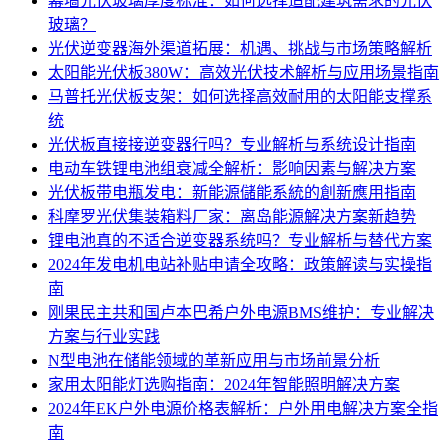
幕墙光伏玻璃厚度标准：如何选择适配建筑需求的光伏
玻璃？
光伏逆变器海外渠道拓展：机遇、挑战与市场策略解析
太阳能光伏板380W：高效光伏技术解析与应用场景指南
马普托光伏板支架：如何选择高效耐用的太阳能支撑系
统
光伏板直接接逆变器行吗？专业解析与系统设计指南
电动车铁锂电池组衰减全解析：影响因素与解决方案
光伏板带电瓶发电：新能源儲能系統的創新應用指南
科摩罗光伏集装箱料厂家：离岛能源解决方案新趋势
锂电池真的不适合逆变器系统吗？专业解析与替代方案
2024年发电机电站补贴申请全攻略：政策解读与实操指
南
刚果民主共和国卢本巴希户外电源BMS维护：专业解决
方案与行业实践
N型电池在储能领域的革新应用与市场前景分析
家用太阳能灯选购指南：2024年智能照明解决方案
2024年EK户外电源价格表解析：户外用电解决方案全指
南