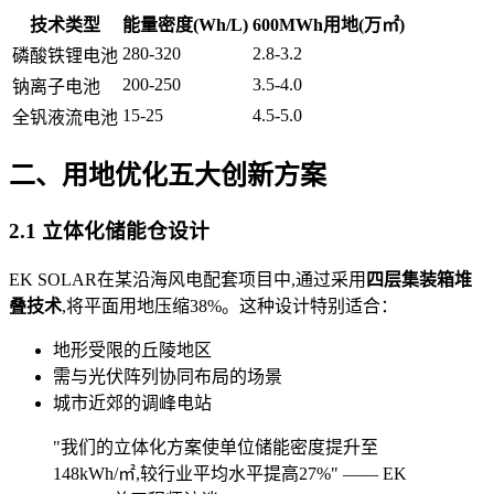
技术类型
能量密度(Wh/L)
600MWh用地(万㎡)
280-320
2.8-3.2
磷酸铁锂电池
200-250
3.5-4.0
钠离子电池
15-25
4.5-5.0
全钒液流电池
二、用地优化五大创新方案
2.1 立体化储能仓设计
EK SOLAR在某沿海风电配套项目中,通过采用
四层集装箱堆
叠技术
,将平面用地压缩38%。这种设计特别适合：
地形受限的丘陵地区
需与光伏阵列协同布局的场景
城市近郊的调峰电站
"我们的立体化方案使单位储能密度提升至
148kWh/㎡,较行业平均水平提高27%" —— EK