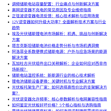
调频储能电站容量配置：行业痛点与创新解决方案
离网逆变器不充电的常见原因及专业维修指南
正弦波逆变器电流反馈：核心技术解析与应用场景
12V逆变器如何升级大功率？全面解析技术方案与行业
趋势
埃及光伏储能锂电池市场解析：机遇、挑战与创新解决
方案
塔吉克斯坦储能电池价格走势分析与市场机遇洞察
阿洛菲全系数便携式储能电源：户外与应急场景的能源
解决方案
瓦加杜古光伏组件出口关税解析：企业如何应对西非市
场新规？
储能电站温控系统：新能源行业的核心技术解析
锂电池储能设备更换：关键时机与专业解决方案
光伏板托架生产厂家：如何选择高性价比的支架解决方
案？
光伏逆变器允许频率：核心参数解析与电网兼容性指南
如何鉴定光伏板好坏价格？5个核心指标与选购指南