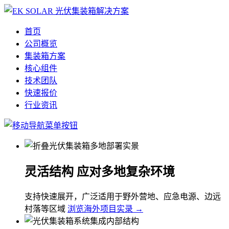
首页
公司概览
集装箱方案
核心组件
技术团队
快速报价
行业资讯
灵活结构 应对多地复杂环境
支持快速展开，广泛适用于野外营地、应急电源、边远
村落等区域
浏览海外项目实录 →