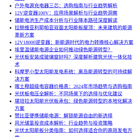
户外电源充电器三芯：选购指南与行业趋势解析
12V逆变器100V：应用场景解析与行业趋势洞察
储能电池生产成本分析与行业降本路径深度解读
拉脱维亚利耶帕亚双面太阳能板屋顶：未来建筑的能源
革新方案
12V18000逆变器：新能源时代的电力转换核心解决方案
埃里温储能电源企业如何推动绿色能源转型？
光伏板安装成玻璃窗好吗？深度解析建筑光伏一体化技
术
科摩罗小型太阳能发电系统：离岛能源转型的可持续解
决方案
喀土穆超级电容器价格表：2024年市场趋势与选购指南
光伏板电压全解析：不同场景下的选择与优化建议
堪培拉太阳能光伏板承包：绿色能源转型的本地化解决
方案
赞比亚便携储能电源：解锁能源自由的新选择
风光储氢投资成本解析：行业趋势与投资策略
光伏太阳能板分类指南：如何选择适合你的高效发电方