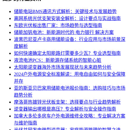
储能电站BMS通讯方式解析：关键技术与发展趋势
离网系统光伏支架安装全解析：设计要点与实战指南
东欧光伏板出售厂家：市场趋势与选型指南
储能加钒电池：新能源时代的 电力银行 解决方案
波黑巴尼亚卢卡商用储能设备：行业应用与市场前景深
度解析
如何快速确定太阳能路灯需要多少瓦？专业选型指南
液流电池PCS：新能源存储系统的智能心脏
太阳能逆变器海外市场发展现状与未来趋势分析
2024户外电源安全标准解读：用电自由如何与安全保障
并存
亚的斯亚贝巴家用储能电池报价指南：选购技巧与市场
趋势分析
摩洛哥热镀锌光伏板支架：选择要点与行业趋势解析
逆变器输出哪根是高压？专业解析与安全操作指南
加拿大多伦多房车户外电源维修全攻略：专业解决方案
与维护指南
光伏并网发电微型逆变器：家庭能源管理的智慧之选