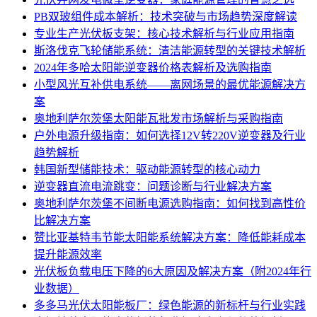
PB双玻组件成本解析：技术突破与市场趋势深度解读
专业生产光伏板支架：核心技术解析与行业应用指南
斯洛伐克飞轮储能系统：清洁能源转型的关键技术解析
2024年多哈太阳能逆变器价格表解析及选购指南
小型风光互补供电系统——离网场景的最优能源解决方
案
奥地利萨尔茨堡太阳能瓦批发市场解析与采购指南
户外电源升级指南：如何选择12V转220V逆变器及行业
趋势解析
韩国新型储能技术：驱动能源转型的核心动力
逆变器直流电流跳变：问题诊断与行业解决方案
奥地利萨尔茨堡不间断电源选购指南：如何找到高性价
比解决方案
赞比亚基特韦节能太阳能系统解决方案：降低能耗成本
提升能源效率
光伏板负载电压下降的6大原因及解决方案（附2024年行
业数据）
多多马光伏太阳能板厂：绿色能源的新标杆与行业实践