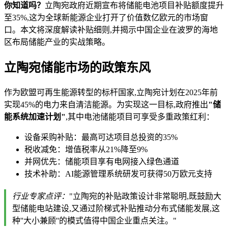
你知道吗？
立陶宛政府近期宣布将储能电池项目补贴额度提升
至35%,这为全球新能源企业打开了价值数亿欧元的市场窗
口。本文将深度解读补贴细则,并揭示中国企业在波罗的海地
区布局储能产业的实战策略。
立陶宛储能市场的政策东风
作为欧盟可再生能源转型的标杆国家,立陶宛计划在2025年前
实现45%的电力来自清洁能源。为实现这一目标,政府推出
"储
能系统加速计划"
,其中电池储能项目可享受多重政策红利：
设备采购补贴：最高可达项目总投资的35%
税收减免：增值税率从21%降至9%
并网优先：储能项目享有电网接入绿色通道
技术补助：AI能源管理系统研发可获得50万欧元支持
行业专家点评：
"立陶宛的补贴政策设计非常聪明,既鼓励大
型储能电站建设,又通过阶梯式补贴推动分布式储能发展,这
种''大小兼顾''的模式值得中国企业重点关注。"