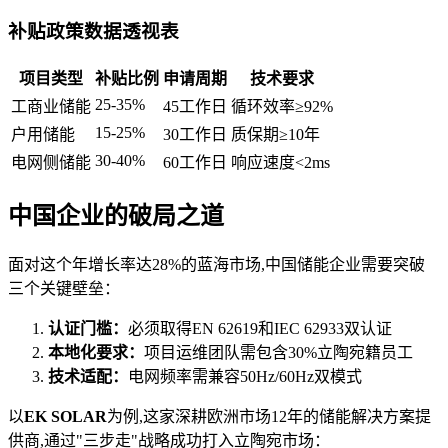
补贴政策数据透视表
项目类型
补贴比例
申请周期
技术要求
25-35%
工商业储能
45工作日
循环效率≥92%
15-25%
户用储能
30工作日
质保期≥10年
30-40%
电网侧储能
60工作日
响应速度<2ms
中国企业的破局之道
面对这个年增长率达28%的蓝海市场,中国储能企业需要突破
三个关键壁垒：
认证门槛：
必须取得EN 62619和IEC 62933双认证
本地化要求：
项目运维团队需包含30%立陶宛籍员工
技术适配：
电网频率需兼容50Hz/60Hz双模式
以
EK SOLAR
为例,这家深耕欧洲市场12年的储能解决方案提
供商,通过"三步走"战略成功打入立陶宛市场：