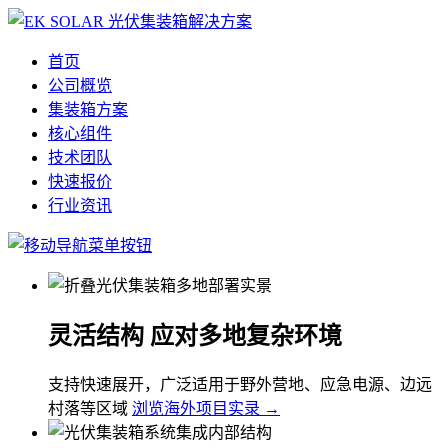
首页
公司概览
集装箱方案
核心组件
技术团队
快速报价
行业资讯
灵活结构 应对多地复杂环境
支持快速展开，广泛适用于野外营地、应急电源、边远
村落等区域
浏览海外项目实录 →