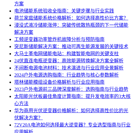
方案
电池储能系统验收全指南：关键步骤与行业实践
荷兰家庭储能系统价格解析：如何选择高性价比方案？
浸没式液冷储能涨停：突破传统散热瓶颈的下一代储能
解决方案
工频逆变器功率管炸机故障分析与预防指南
突尼斯储能解决方案：推动可再生能源发展的关键技术
大马士革电网储能电站：构建智能电网的关键支柱
24伏直连电瓶逆变器：高效能源转换解决方案全解析
不间断电源电池材料：技术演进与行业应用全景解析
2024户外电源选购指南：行业趋势与核心参数解析
塔林储能模组设备价格解析与行业应用指南
2023户外电源前三品牌深度解析：选购指南与行业趋势
太阳能光伏板最佳角度计算指南：提升发电效率的3大核
心方法
华为商用光伏逆变器价格解析：如何选择高性价比的光
伏解决方案？
72V20A电池如何选择最大逆变器？专业选型指南与行业
应用解析