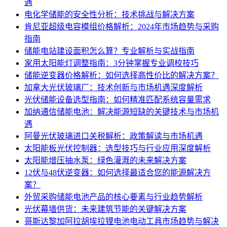
遇
电化学储能的安全性分析：技术挑战与解决方案
肯尼亚超级电容模组价格解析：2024年市场趋势与采购
指南
储能电站建设面积怎么算？专业解析与实战指南
家用太阳能灯调整指南：3分钟掌握专业调校技巧
储能逆变器价格解析：如何选择高性价比的解决方案？
加拿大光伏玻璃厂：技术创新与市场机遇深度解析
光伏储能设备选型指南：如何精准匹配系统容量需求
加纳通信储能电池：解决能源短缺的关键技术与市场机
遇
阿曼光伏玻璃进口关税解析：政策解读与市场机遇
太阳能板光伏控制器：选型技巧与行业应用深度解析
太阳能增压抽水泵：绿色灌溉的未来解决方案
12伏与48伏逆变器：如何选择最适合您的能源解决方
案？
外贸采购储能电池产品的核心要素与行业趋势解析
光伏幕墙供货：未来建筑节能的关键解决方案
哥斯达黎加阿拉胡埃拉锂电池电动工具市场趋势与解决