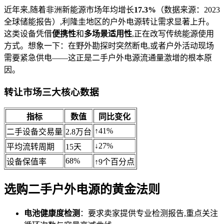
近年来,随着非洲新能源市场年均增长
17.3%
（数据来源：2023
全球储能报告）,利隆圭地区的户外电源转让需求显著上升。
这类设备凭借
便携性
和
多场景适用性
,正在改写传统能源使用
方式。想象一下：在野外勘探时突然断电,或者户外活动现场
需要紧急供电——这正是二手户外电源流通量激增的根本原
因。
转让市场三大核心数据
指标
数值
同比变化
↑41%
二手设备交易量
2.8万台
↓27%
平均流转周期
15天
68%
设备保值率
↑9个百分点
选购二手户外电源的黄金法则
电池健康度检测
：要求卖家提供专业检测报告,重点关注