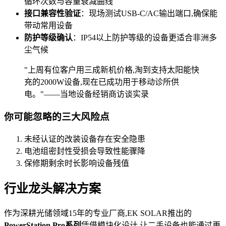
循环次数与容量衰减曲线
接口兼容性验证
：现场测试USB-C/AC输出端口,确保能
带动常用设备
防护等级确认
：IP54以上防护等级的设备更适合非洲多
尘气候
"上周有位客户用三成新机价格,淘到支持太阳能快
充的2000W设备,现在已成功用于移动诊所供
电。"——当地设备经销商访谈实录
你可能忽略的三大风险点
未经认证的改装设备存在安全隐患
电池组密封性受损会导致性能骤降
保修期剩余时长影响设备残值
行业龙头解决方案
作为深耕光储领域15年的专业厂商,EK SOLAR推出的
PowerStation Pro系列
凭借模块化设计,让二手设备也能通过更