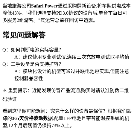
当地旅游公司
Safari Power
通过采购翻新设备,将车队供电成本
降低43%。"我们选择支持PD3.0协议的设备后,单台车每日可
多服务2组游客。"其运营总监在回访中透露。
常见问题解答
Q：如何判断电池实际容量？
A：建议使用专业测试仪,连续三次充放电测试取平均值
Q：二手设备是否支持扩容？
A：模块化设计的机型可通过并联电池包实现,但需注意
控制器兼容性
⚠️ 重要提示：近期发现仿冒产品流通,购买时请认准防伪二维
码验证
看到这里你可能想问：究竟什么样的设备最保值？根据我们跟
踪的
365天价格波动数据
,配置LFP电池且带智能温控系统的机
型,12个月后残值仍保持73%以上。