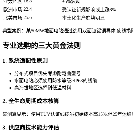
16.8
亚太地区
+5%波动
22.4
欧洲市场
受认证新规影响或上涨8%
25.6
北美市场
本土化生产趋势明显
典型案例：某50MW地面电站通过选用双面镀锡铜导体,使线损降低
专业选购的三大黄金法则
1. 系统适配性原则
分布式项目优先考虑耐弯曲型号
水面电站必须使用防水等级≥IP68的线缆
高海拔地区选择耐低温材料
2. 全生命周期成本核算
某测算显示：使用TÜV认证线缆虽初始成本高15%,但25年运维
3. 供应商技术能力评估