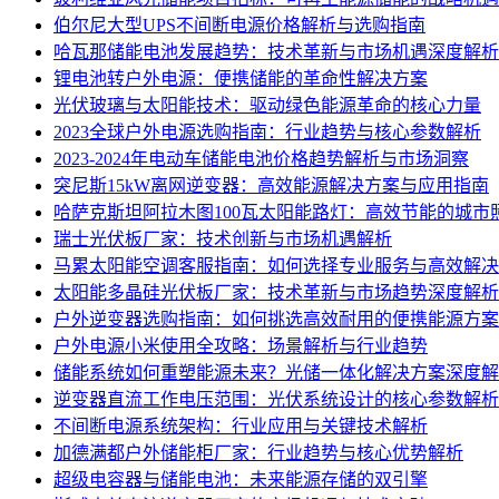
伯尔尼大型UPS不间断电源价格解析与选购指南
哈瓦那储能电池发展趋势：技术革新与市场机遇深度解析
锂电池转户外电源：便携储能的革命性解决方案
光伏玻璃与太阳能技术：驱动绿色能源革命的核心力量
2023全球户外电源选购指南：行业趋势与核心参数解析
2023-2024年电动车储能电池价格趋势解析与市场洞察
突尼斯15kW离网逆变器：高效能源解决方案与应用指南
哈萨克斯坦阿拉木图100瓦太阳能路灯：高效节能的城市
瑞士光伏板厂家：技术创新与市场机遇解析
马累太阳能空调客服指南：如何选择专业服务与高效解决
太阳能多晶硅光伏板厂家：技术革新与市场趋势深度解析
户外逆变器选购指南：如何挑选高效耐用的便携能源方案
户外电源小米使用全攻略：场景解析与行业趋势
储能系统如何重塑能源未来？光储一体化解决方案深度解
逆变器直流工作电压范围：光伏系统设计的核心参数解析
不间断电源系统架构：行业应用与关键技术解析
加德满都户外储能柜厂家：行业趋势与核心优势解析
超级电容器与储能电池：未来能源存储的双引擎