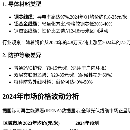
1. 导体材料类型
铜芯线缆
：导电率高达97%,2024年Q1均价约¥18-25元/米
铝合金线缆
：轻量化方案,价格较铜芯低30%-40%
铜包铝线缆：性价比之选,¥12-18元/米区间浮动
行业观察：随着铜价从2020年的4.8万元/吨上涨至2024年的7
2. 防护等级差异
普通PVC护套：¥8-15元/米（适用于户内环境）
双层交联聚乙烯：¥20-35元/米（耐候性提升60%）
特种防紫外线材料：溢价可达40%-50%
2024年市场价格波动分析
据国际可再生能源署(IRENA)数据显示,全球光伏线缆市场正
区域市场
2023年均价(元/米)
2024年预测