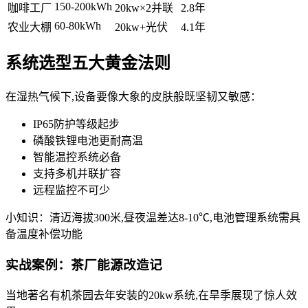
150-200kWh
咖啡工厂
20kw×2并联
2.8年
60-80kWh
农业大棚
20kw+光伏
4.1年
系统选型五大黄金法则
在湿热气候下,设备要像大象的皮肤般既坚韧又敏感：
IP65防护等级起步
磷酸铁锂电池更耐高温
智能温控系统必备
支持多机并联扩容
远程监控不可少
小知识：清迈海拔300米,昼夜温差达8-10℃,电池管理系统需具
备温度补偿功能
实战案例：茶厂能源改造记
当地著名有机茶园去年安装的20kw系统,在旱季展现了惊人效