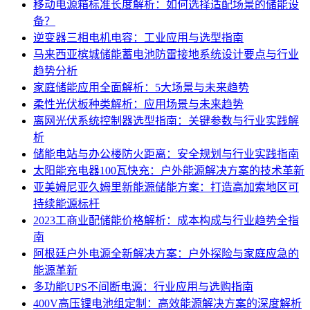
移动电源箱标准长度解析：如何选择适配场景的储能设
备？
逆变器三相电机电容：工业应用与选型指南
马来西亚槟城储能蓄电池防雷接地系统设计要点与行业
趋势分析
家庭储能应用全面解析：5大场景与未来趋势
柔性光伏板种类解析：应用场景与未来趋势
离网光伏系统控制器选型指南：关键参数与行业实践解
析
储能电站与办公楼防火距离：安全规划与行业实践指南
太阳能充电器100瓦快充：户外能源解决方案的技术革新
亚美姆尼亚久姆里新能源储能方案：打造高加索地区可
持续能源标杆
2023工商业配储能价格解析：成本构成与行业趋势全指
南
阿根廷户外电源全新解决方案：户外探险与家庭应急的
能源革新
多功能UPS不间断电源：行业应用与选购指南
400V高压锂电池组定制：高效能源解决方案的深度解析