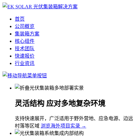
首页
公司概览
集装箱方案
核心组件
技术团队
快速报价
行业资讯
灵活结构 应对多地复杂环境
支持快速展开，广泛适用于野外营地、应急电源、边远
村落等区域
浏览海外项目实录 →