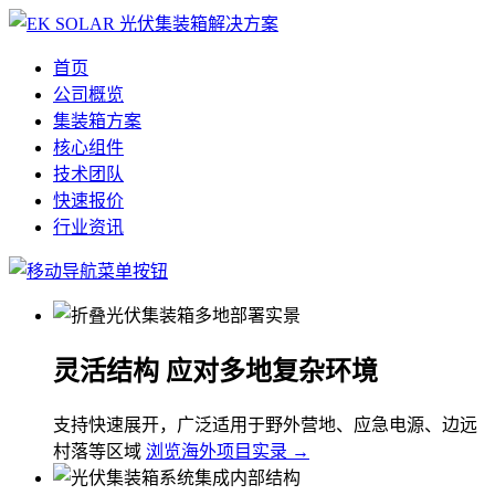
首页
公司概览
集装箱方案
核心组件
技术团队
快速报价
行业资讯
灵活结构 应对多地复杂环境
支持快速展开，广泛适用于野外营地、应急电源、边远
村落等区域
浏览海外项目实录 →