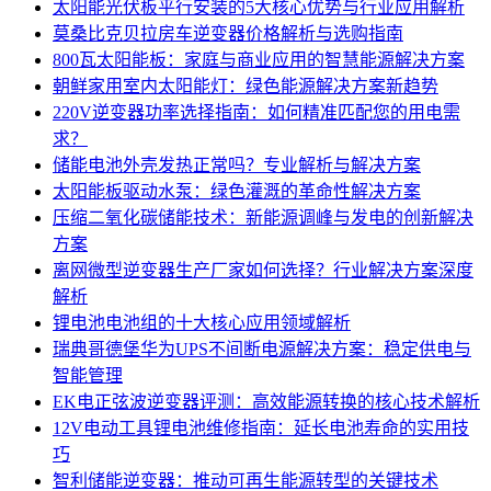
太阳能光伏板平行安装的5大核心优势与行业应用解析
莫桑比克贝拉房车逆变器价格解析与选购指南
800瓦太阳能板：家庭与商业应用的智慧能源解决方案
朝鲜家用室内太阳能灯：绿色能源解决方案新趋势
220V逆变器功率选择指南：如何精准匹配您的用电需
求？
储能电池外壳发热正常吗？专业解析与解决方案
太阳能板驱动水泵：绿色灌溉的革命性解决方案
压缩二氧化碳储能技术：新能源调峰与发电的创新解决
方案
离网微型逆变器生产厂家如何选择？行业解决方案深度
解析
锂电池电池组的十大核心应用领域解析
瑞典哥德堡华为UPS不间断电源解决方案：稳定供电与
智能管理
EK电正弦波逆变器评测：高效能源转换的核心技术解析
12V电动工具锂电池维修指南：延长电池寿命的实用技
巧
智利储能逆变器：推动可再生能源转型的关键技术