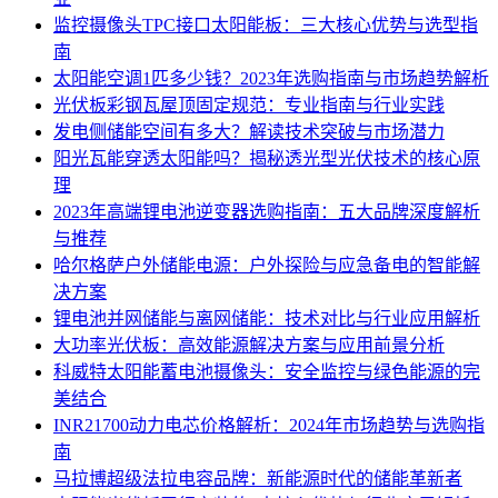
监控摄像头TPC接口太阳能板：三大核心优势与选型指
南
太阳能空调1匹多少钱？2023年选购指南与市场趋势解析
光伏板彩钢瓦屋顶固定规范：专业指南与行业实践
发电侧储能空间有多大？解读技术突破与市场潜力
阳光瓦能穿透太阳能吗？揭秘透光型光伏技术的核心原
理
2023年高端锂电池逆变器选购指南：五大品牌深度解析
与推荐
哈尔格萨户外储能电源：户外探险与应急备电的智能解
决方案
锂电池并网储能与离网储能：技术对比与行业应用解析
大功率光伏板：高效能源解决方案与应用前景分析
科威特太阳能蓄电池摄像头：安全监控与绿色能源的完
美结合
INR21700动力电芯价格解析：2024年市场趋势与选购指
南
马拉博超级法拉电容品牌：新能源时代的储能革新者