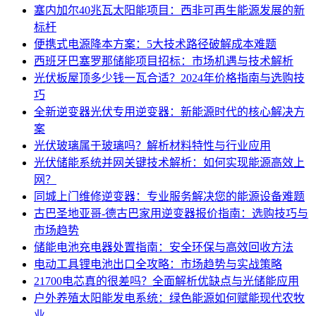
塞内加尔40兆瓦太阳能项目：西非可再生能源发展的新
标杆
便携式电源降本方案：5大技术路径破解成本难题
西班牙巴塞罗那储能项目招标：市场机遇与技术解析
光伏板屋顶多少钱一瓦合适？2024年价格指南与选购技
巧
全新逆变器光伏专用逆变器：新能源时代的核心解决方
案
光伏玻璃属于玻璃吗？解析材料特性与行业应用
光伏储能系统并网关键技术解析：如何实现能源高效上
网？
同城上门维修逆变器：专业服务解决您的能源设备难题
古巴圣地亚哥-德古巴家用逆变器报价指南：选购技巧与
市场趋势
储能电池充电器处置指南：安全环保与高效回收方法
电动工具锂电池出口全攻略：市场趋势与实战策略
21700电芯真的很差吗？全面解析优缺点与光储能应用
户外养殖太阳能发电系统：绿色能源如何赋能现代农牧
业