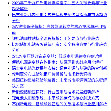
2023年二千瓦户外电源选购指南：五大关键要素与行业
趋势解析
巴布亚新几内亚地面式光伏板支架选型指南与市场趋势
分析
24V逆变器全解析：高效能源转换的核心技术与应用指
南
锂电池圆柱贴标全流程解析：工艺要点与行业趋势
比绍储能电站灭火系统厂家：安全解决方案与行业趋势
分析
双12V变压器改造逆变器：低成本能源转换方案详解
便携电源逆变器选购指南：从原理到实战应用全解析
瑞士变电站光伏幕墙安装：绿色能源与基建的融合创新
叙利亚分布式储能柜厂价解析与市场趋势洞察
美国纽约集装箱储能装置：未来城市能源转型的关键解
决方案
新能源储能压铸箱：行业应用与技术发展趋势解析
锂电池太阳能系统：未来能源存储的核心解决方案
不间断电源：智能能源管理的关键技术与行业应用解析