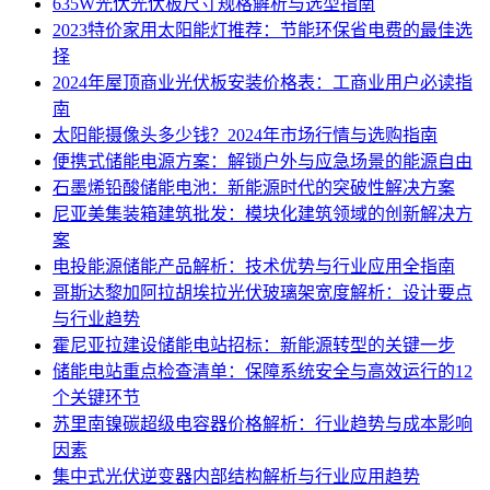
635W光伏光伏板尺寸规格解析与选型指南
2023特价家用太阳能灯推荐：节能环保省电费的最佳选
择
2024年屋顶商业光伏板安装价格表：工商业用户必读指
南
太阳能摄像头多少钱？2024年市场行情与选购指南
便携式储能电源方案：解锁户外与应急场景的能源自由
石墨烯铅酸储能电池：新能源时代的突破性解决方案
尼亚美集装箱建筑批发：模块化建筑领域的创新解决方
案
电投能源储能产品解析：技术优势与行业应用全指南
哥斯达黎加阿拉胡埃拉光伏玻璃架宽度解析：设计要点
与行业趋势
霍尼亚拉建设储能电站招标：新能源转型的关键一步
储能电站重点检查清单：保障系统安全与高效运行的12
个关键环节
苏里南镍碳超级电容器价格解析：行业趋势与成本影响
因素
集中式光伏逆变器内部结构解析与行业应用趋势