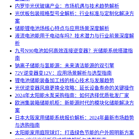
内罗毕光伏玻璃产业：市场机遇与技术趋势解析
光伏板包装规格型号全解析：行业标准与定制化解决方
案
储能锂电池场核心特点与应用场景深度解析
液流电池能用于电动车吗？技术潜力与行业前景深度解
析
九号N90电池如何高效连接逆变器？光储能系统搭建指
南
钠离子储能与氢能源：未来清洁能源的双引擎
72V逆变器变12V：应用场景解析与选型指南
锂电池储能装备加工线的核心技术与发展趋势
光伏逆变器风扇更换全攻略：延长设备寿命的关键操作
2024年太阳能水泵采购指南：如何选择优质批发厂家
欧洲集装箱储能机柜：新能源时代的模块化储能解决方
案
日本大阪家用储能系统报价解析：2024年最新市场趋势
与选购指南
太阳能家用庭院球灯：打造绿色节能的户外照明新方案