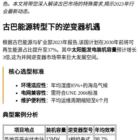
色。本文将带您深入解读古巴市场的特殊需求,揭示2023年行
业最新动态。
古巴能源转型下的逆变器机遇
根据古巴能源与矿业部2023年报告,该国计划在2030年前将可
再生能源占比提升至37%。其中
太阳能发电装机容量
预计增长
3倍,这为并网逆变器市场带来巨大发展空间。
核心选型标准
环境适应性
：年均湿度85%+的海岛气候
电网兼容性
：需符合UNE 2066标准
维护便利性
：平均运维周期缩短至6个月
典型案例分析
项目地点
装机容量
逆变器型号
年均效率
15MW
98.2%
圣地亚哥光伏电站
3相组串式