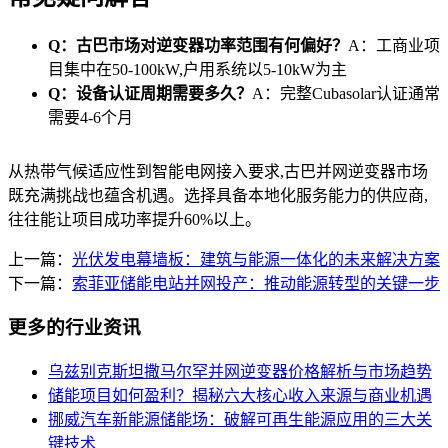
Q：古巴市场对逆变器功率范围有何偏好？
A：工商业项
目集中在50-100kW,户用系统以5-10kW为主
Q：设备认证周期需要多久？
A：完整Cubasolar认证通常
需要4-6个月
从热带气候适应性到智能电网接入要求,古巴并网逆变器市场
既充满挑战也蕴含机遇。选择具备本地化服务能力的供应商,
往往能让项目成功率提升60%以上。
上一篇：
光伏发电幕墙板：建筑与能源一体化的未来解决方案
下一篇：
索菲亚储能电站并网投产：推动能源转型的关键一步
更多的行业资讯
乌兹别克斯坦撒马尔罕并网逆变器价格解析与市场趋势
储能项目如何盈利？揭秘六大核心收入来源与商业机遇
挪威汽车新能源储能场：破解可再生能源应用的三大关
键技术