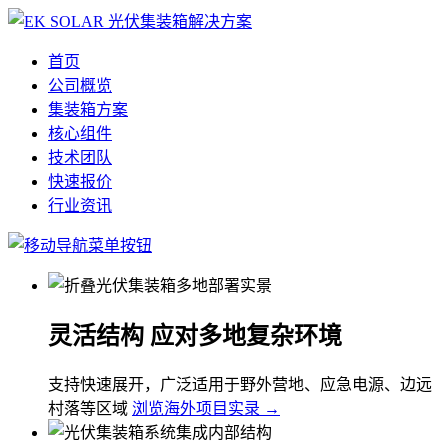
首页
公司概览
集装箱方案
核心组件
技术团队
快速报价
行业资讯
灵活结构 应对多地复杂环境
支持快速展开，广泛适用于野外营地、应急电源、边远
村落等区域
浏览海外项目实录 →