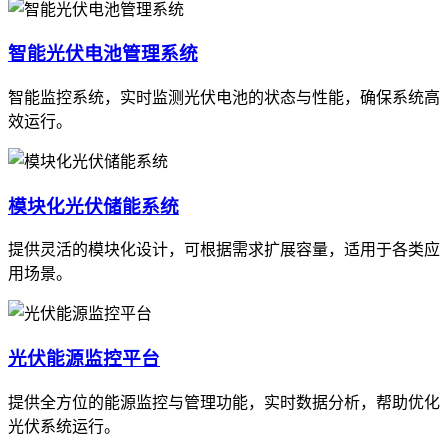
智能光伏电池管理系统
智能监控系统，实时监测光伏电池的状态与性能，确保系统高
效运行。
模块化光伏储能系统
提供灵活的模块化设计，可根据需求扩展容量，适用于各类应
用场景。
光伏能源监控平台
提供全方位的能源监控与管理功能，实时数据分析，帮助优化
光伏系统运行。