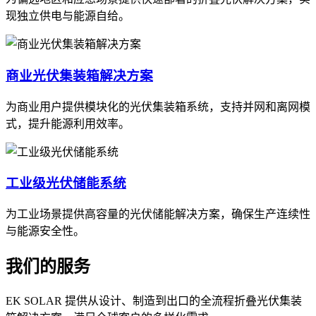
现独立供电与能源自给。
商业光伏集装箱解决方案
为商业用户提供模块化的光伏集装箱系统，支持并网和离网模
式，提升能源利用效率。
工业级光伏储能系统
为工业场景提供高容量的光伏储能解决方案，确保生产连续性
与能源安全性。
我们的服务
EK SOLAR 提供从设计、制造到出口的全流程折叠光伏集装