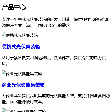
产品中心
专注于折叠式光伏集装箱的研发与制造，提供多样化的绿色能
源解决方案，满足不同应用场景的需求。
便携式光伏集装箱
适用于紧急救灾和偏远地区，快速部署，提供稳定的电力供
应。
商业光伏储能集装箱
为商业建筑提供高度集成的光伏储能系统，支持并网与离网功
能，优化能源使用效率。