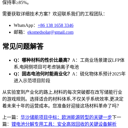
保持率≥85%。
需要获取详细技术方案？欢迎联系我们的工程团队：
WhatsApp：
+86 138 1658 3346
邮箱：
ekomedsolar@gmail.com
常见问题解答
Q：哪种材料的性价比最高？
A：工商业场景建议LFP体
系,电网侧项目可考虑钠离子电池
Q：固态电池何时能商业化？
A：硫化物体系预计2025年
进入示范项目阶段
从实验室到产业化的路上,材料的每次突破都在改写储能行业
的游戏规则。选择适合的材料体系,不仅关乎系统效率,更决定
着未来十年的运营成本。您准备好迎接这场材料革命了吗？
上一篇：
华沙储能项目中标：欧洲能源转型的关键一步
下一
篇：
锂电池分解专用工具：安全高效回收的关键设备解析