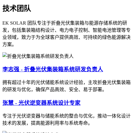
技术团队
EK SOLAR 团队专注于折叠光伏集装箱与能源存储系统的研
发，包括集装箱结构设计、电力电子控制、智能电池管理等专
业领域，致力于为全球客户提供高效、可持续的绿色能源解决
方案。
李志强 - 折叠光伏集装箱系统研发负责人
拥有超过十年的光伏储能系统设计经验，主攻折叠光伏集装箱
的研发与优化，确保产品高效、安全、易于部署。
张慧 - 光伏逆变器系统设计专家
专注于光伏逆变器与储能系统的整合与优化，推动一体化设计
技术的发展，提高能源利用率与系统寿命。