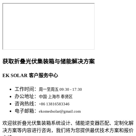
获取折叠光伏集装箱与储能解决方案
EK SOLAR 客户服务中心
工作时间：
周一至周五 09:30 - 17:30
办公地址：
中国·上海市 奉贤区
咨询热线：
+86 13816583346
电子邮箱：
ekomedsolar@gmail.com
欢迎就折叠光伏集装箱系统设计、储能逆变器匹配、定制化解
决方案等内容进行咨询，我们将为您提供最优技术方案和报价