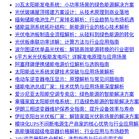
10瓦太阳能发电系统：小功率场景的绿色能源解决方案
光伏玻璃屋顶搭建方案设计：从技术原理到商业落地
缅甸储能电池生产厂家排名解析：行业趋势与市场机遇
储能监测系统拓扑结构：新能源行业的核心技术解析
光伏电池板制造全流程解析：从硅料到绿色能源的转化
光伏板串联功率详解：计算方法与行业应用指南
波尔图诺伏单晶光伏板：解锁高效能源转换的行业密钥
6平方米光伏板能发电吗？详解发电原理与应用场景
阿塞拜疆便携储能电源价位解析与选购指南
太阳能追光系统关键技术突破与应用场景解析
电动车逆变器电压显示：原理解析与常见问题指南
储能电池总成厂家：技术优势与应用场景深度解析
爱沙尼亚太阳能空调专卖店：绿色能源的智能解决方案
拿骚家庭太阳能供电系统：打造绿色能源的智能解决方案
伊朗三相逆变器维护保养全指南：提升设备效率与寿命
伊拉克阳台光伏板厂家：解锁家庭光伏新场景的解决方案
模块化UPS不间断电源生产商家的核心优势与行业应用解
高能镍碳超级电容器价格解析：行业应用与市场趋势
24V逆变器配件全解析：选型指南与行业应用实例