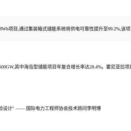
48MWh项目,通过集装箱式储能系统将供电可靠性提升至99.2%,该
500GW,其中海岛型储能项目年复合增长率达28.4%。霍尼亚拉
险设计" —— 国际电力工程师协会技术顾问李明博