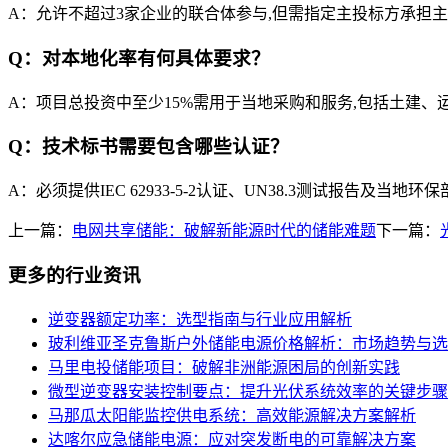
A：允许不超过3家企业的联合体参与,但需指定主投标方承担
Q：对本地化率有何具体要求？
A：项目总投资中至少15%需用于当地采购和服务,包括土建、
Q：技术标书需要包含哪些认证？
A：必须提供IEC 62933-5-2认证、UN38.3测试报告及当
上一篇：
电网共享储能：破解新能源时代的储能难题
下一篇：
更多的行业资讯
逆变器额定功率：选型指南与行业应用解析
玻利维亚圣克鲁斯户外储能电源价格解析：市场趋势与选
马里电投储能项目：破解非洲能源困局的创新实践
微型逆变器安装控制要点：提升光伏系统效率的关键步骤
马那瓜太阳能监控供电系统：高效能源解决方案解析
达喀尔应急储能电源：应对突发断电的可靠解决方案