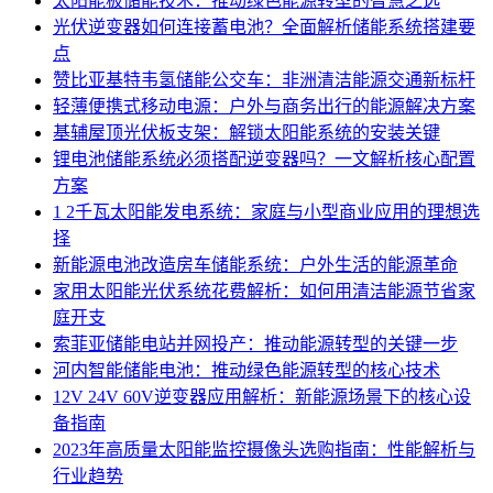
太阳能板储能技术：推动绿色能源转型的智慧之选
光伏逆变器如何连接蓄电池？全面解析储能系统搭建要
点
赞比亚基特韦氢储能公交车：非洲清洁能源交通新标杆
轻薄便携式移动电源：户外与商务出行的能源解决方案
基辅屋顶光伏板支架：解锁太阳能系统的安装关键
锂电池储能系统必须搭配逆变器吗？一文解析核心配置
方案
1 2千瓦太阳能发电系统：家庭与小型商业应用的理想选
择
新能源电池改造房车储能系统：户外生活的能源革命
家用太阳能光伏系统花费解析：如何用清洁能源节省家
庭开支
索菲亚储能电站并网投产：推动能源转型的关键一步
河内智能储能电池：推动绿色能源转型的核心技术
12V 24V 60V逆变器应用解析：新能源场景下的核心设
备指南
2023年高质量太阳能监控摄像头选购指南：性能解析与
行业趋势