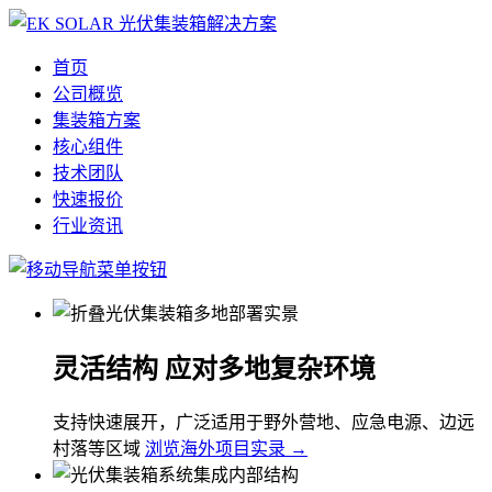
首页
公司概览
集装箱方案
核心组件
技术团队
快速报价
行业资讯
灵活结构 应对多地复杂环境
支持快速展开，广泛适用于野外营地、应急电源、边远
村落等区域
浏览海外项目实录 →