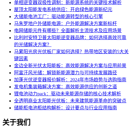
单相逆变器双极性调制：新能源系统的关键技术解析
屋顶太阳能发电系统供应：开启绿色能源新纪元
大储能电池工厂：驱动能源转型的核心引擎
马朱罗地户外储能电源：户外能源解决方案新标杆
电网储能元件有哪些？全面解析主流技术及应用场景
比利时安特卫普太阳能逆变器品牌：如何选择高效可靠
的光储解决方案？
马累阳光房光伏板厂家如何选择？热带地区安装的5大关
键因素
金边全新光伏太阳能板：高效能源解决方案与应用前景
阿富汗风光储：解锁新能源潜力与可持续发展路径
加蓬光伏逆变器报价解析：2024年市场趋势与选购指南
发电机集装箱解决方案：高效能源供应的创新之道
锂电池动力pack：驱动未来能源存储的核心技术解析
全透明商业太阳能光伏板：未来建筑能源革命的突破点
储能柜电池柜结构解析：设计要点与行业应用指南
关于我们