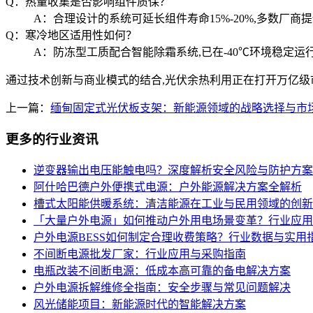
Q：热量收集是否影响组件质保？
A：合理设计的系统可延长组件寿命15%-20%,多数厂商
Q：寒冷地区适用性如何？
A：防冻型工质配合智能除霜系统,已在-40℃环境稳定运
通过技术创新与商业模式的结合,光伏余热利用正在打开万亿级
上一篇：
缅甸固定式光伏板支架：新能源领域的战略选择与市
更多的行业资讯
逆变器输出电压能触电吗？深度解析安全风险与防护方案
阿什哈巴德户外便携式电源：户外能源解决方案全解析
槽式太阳能供暖系统：清洁能源在工业与民用领域的创新
「大量户外电源」如何推动户外用电场景变革？行业应用
户外电源BESS如何制定合理收费策略？行业数据与实用
不间断电源批发厂家：行业应用与采购指南
电瓶改装不间断电源：低成本高可靠的备电解决方案
户外电源拆解维修全指南：安全步骤与常见问题解决
风光储能项目：新能源时代的智能解决方案