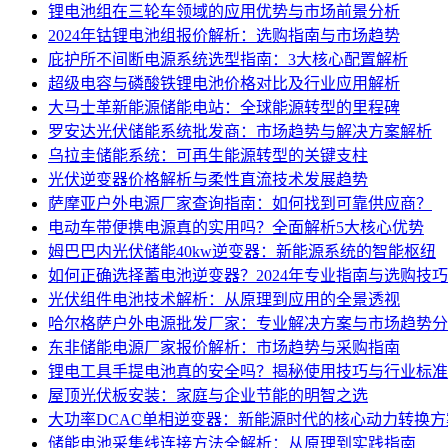
锂电池组在三轮车领域的应用优势与市场前景分析
2024年钴锂电池组报价解析：选购指南与市场趋势
庇护所不间断电源系统选型指南：3大核心配置解析
超级电容与磷酸铁锂电池价格对比及行业应用解析
大马士革新能源储能电站：全球能源转型的里程碑
罗安达光伏储能系统批发商：市场趋势与解决方案解析
乌拉圭储能系统：可再生能源转型的关键支柱
光伏逆变器价格解析与柔性直流技术发展趋势
萨摩亚户外电源厂家查询指南：如何找到可靠供应商？
电动车带便携电源真的实用吗？全面解析5大核心优势
姆巴巴内光伏储能40kw逆变器：新能源系统的智能枢纽
如何正确选择蓄电池逆变器？2024年专业指南与选购技巧
光伏组件电池技术解析：从原理到应用的全景透视
哈尔格萨户外电源批发厂家：专业解决方案与市场趋势分
东非储能电源厂家报价解析：市场趋势与采购指南
锂电工具手提电池真的安全吗？揭秘使用技巧与行业标准
屋顶光伏板安装：家庭与企业节能的明智之选
大功率DCAC单相逆变器：新能源时代的核心动力转换方
储能电池采集线连接方法全解析：从原理到实践指南