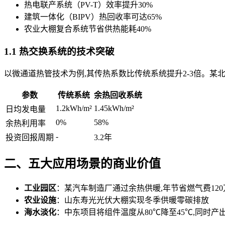
热电联产系统（PV-T）效率提升30%
建筑一体化（BIPV）热回收率可达65%
农业大棚复合系统节省供热能耗40%
1.1 热交换系统的技术突破
以微通道热管技术为例,其传热系数比传统系统提升2-3倍。某
参数
传统系统
余热回收系统
1.2kWh/m²
1.45kWh/m²
日均发电量
0%
58%
余热利用率
-
投资回报周期
3.2年
二、五大应用场景的商业价值
工业园区
：某汽车制造厂通过余热供暖,年节省燃气费120
农业设施
：山东寿光光伏大棚实现冬季供暖零碳排放
海水淡化
：中东项目将组件温度从80℃降至45℃,同时产