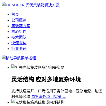
首页
公司概览
集装箱方案
核心组件
技术团队
快速报价
行业资讯
灵活结构 应对多地复杂环境
支持快速展开，广泛适用于野外营地、应急电源、边远
村落等区域
浏览海外项目实录 →