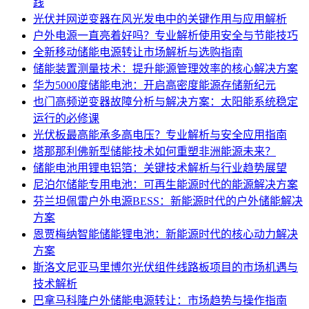
践
光伏并网逆变器在风光发电中的关键作用与应用解析
户外电源一直亮着好吗？专业解析使用安全与节能技巧
全新移动储能电源转让市场解析与选购指南
储能装置测量技术：提升能源管理效率的核心解决方案
华为5000度储能电池：开启高密度能源存储新纪元
也门高频逆变器故障分析与解决方案：太阳能系统稳定
运行的必修课
光伏板最高能承多高电压？专业解析与安全应用指南
塔那那利佛新型储能技术如何重塑非洲能源未来？
储能电池用锂电铝箔：关键技术解析与行业趋势展望
尼泊尔储能专用电池：可再生能源时代的能源解决方案
芬兰坦佩雷户外电源BESS：新能源时代的户外储能解决
方案
恩贾梅纳智能储能锂电池：新能源时代的核心动力解决
方案
斯洛文尼亚马里博尔光伏组件线路板项目的市场机遇与
技术解析
巴拿马科隆户外储能电源转让：市场趋势与操作指南