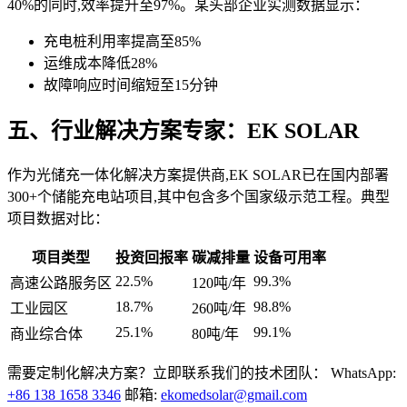
40%的同时,效率提升至97%。某头部企业实测数据显示：
充电桩利用率提高至85%
运维成本降低28%
故障响应时间缩短至15分钟
五、行业解决方案专家：EK SOLAR
作为光储充一体化解决方案提供商,EK SOLAR已在国内部署
300+个储能充电站项目,其中包含多个国家级示范工程。典型
项目数据对比：
项目类型
投资回报率
碳减排量
设备可用率
22.5%
99.3%
高速公路服务区
120吨/年
18.7%
98.8%
工业园区
260吨/年
25.1%
99.1%
商业综合体
80吨/年
需要定制化解决方案？立即联系我们的技术团队： WhatsApp:
+86 138 1658 3346
邮箱:
ekomedsolar@gmail.com