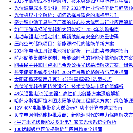
2025年储能成本趋势解析：技术突破如何重塑行业格局？
光伏玻璃成本多少钱一吨？2023年行业价格解析与趋势
光伏板尺寸全解析：如何选择最适合的规格型号？
帝力锂电池工具生产厂家的核心技术优势与行业应用解析
如何正确选择逆变器和太阳能板？2023年选购指南
电动车锂电池组定制：解锁续航与安全的双重密码
压缩空气储能项目：新能源时代的储能革新方案
2024年电动工具锂电池报价解析：行业趋势与选购指南
萨那储能集装箱定制：新能源时代的智能化储能解决方案
刚果民主共和国卢本巴希办公楼光伏幕墙解决方案：绿色
丹麦储能系统多少钱？2024年最新价格解析与应用指南
太阳能循环泵用几瓦？3分钟掌握精准选型技巧
光伏逆变器夜间持续运行：技术突破与市场价值解析
48伏铅酸电池 逆变器：高性价比储能方案深度解析
哈萨克斯坦阿拉木图太阳能系统工程解决方案：绿色能源
12V 48V电瓶能带多大逆变器？功率计算与选型指南
贝宁电网侧储能柜批发商：新能源时代的电力保障解决方
4平方米光伏板能发多少电？家庭光伏系统全解析
100伏超级电容价格解析与应用场景全指南