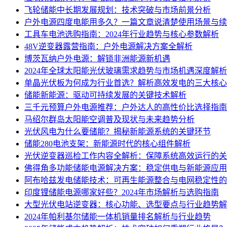
飞轮储能中长期发展规划：技术突破与市场前景分析
户外电源四度电能用多久？一篇文章说清楚使用场景与续
工具车电池选购指南：2024年行业趋势与核心参数解析
48V逆变器露营指南：户外电源解决方案全解析
博茨瓦纳户外电源：解锁非洲能源新机遇
2024年全球太阳能光伏玻璃需求趋势与市场机遇深度解析
单晶光伏板为何成为行业首选？解析高效发电的三大核心
储能新能源：驱动可持续发展的关键技术解析
三千元预算户外电源推荐：户外达人的高性价比选择指南
马绍尔群岛太阳能空调普及现状与未来趋势分析
光伏风电为什么要储能？揭秘新能源系统的关键环节
储能280电池支架：新能源时代的核心组件解析
光伏逆变器巡检工作内容全解析：保障系统高效运行的关
佛得角多功能储能电源解决方案：稳定供电与新能源应用
阿布哈兹发电储能技术：可再生能源整合与电网稳定性的
印度锂储能电源哪家好些？2024年市场解析与选购指南
大型光伏电站逆变器：核心功能、选型要点与行业趋势解
2024年帕利基尔储能一体机销量排名解析与行业趋势