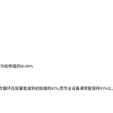
标称值的60-80%
次循环后容量衰减到初始值的82%,而专业设备通常能保持95%以上"