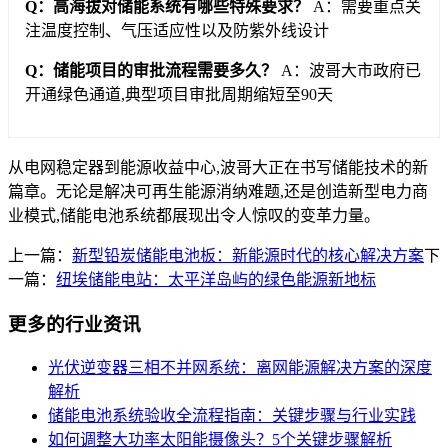
Q：高海拔对储能系统有哪些特殊要求？
A：需要重点关
注温度控制、气压适应性以及防紫外线设计
Q：储能项目的审批流程需要多久？
A：波哥大市政府已
开通绿色通道,典型项目审批周期缩短至90天
从电网稳定器到能源收益中心,波哥大正在书写储能技术的新
篇章。无论是解决可再生能源消纳难题,还是创造新型电力商
业模式,储能电池系统都展现出令人惊叹的变革力量。
上一篇：
新型铅炭储能电池板：新能源时代的核心解决方案
下
一篇：
纽埃储能电站：太平洋岛屿的绿色能源新地标
更多的行业资讯
光伏逆变器三相不并网系统：离网能源解决方案的深度
解析
储能电池系统验收全流程指南：关键步骤与行业实践
如何调整大功率太阳能摄像头？5个关键步骤解析