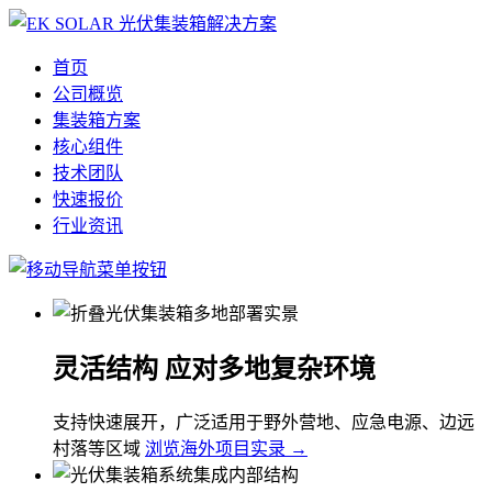
首页
公司概览
集装箱方案
核心组件
技术团队
快速报价
行业资讯
灵活结构 应对多地复杂环境
支持快速展开，广泛适用于野外营地、应急电源、边远
村落等区域
浏览海外项目实录 →