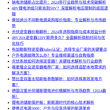
钠电池储能占比提升：2024年行业趋势与技术突破解析
48V锂电池组只能充到50V？深度解析电压限制的底层逻
辑
摩加迪沙不间断电源采购报价指南：专业解析与市场趋
势
光伏逆变器价格解析：2024年选购指南与成本效益分析
48V20A逆变器220V能用多久？全面解析续航时间与优
化技巧
布加勒斯特逆变器Saber认证：选择专业厂家的关键要点
户外电源故障怎么办？专业维修渠道与自救指南
光伏系统如何选择逆变器？关键技术解析与行业趋势
喀麦隆企业逆变器推荐厂家：如何选择适配本地需求的
解决方案？
赞比亚双面太阳能板参数解析：如何选择高效发电方
案？
德国汉堡光伏储能锂电池价格解析与市场趋势（2024最
新）
锂电池储能保护板：新能源时代的核心技术解析
便携式电源3000：户外与应急场景的能源革命