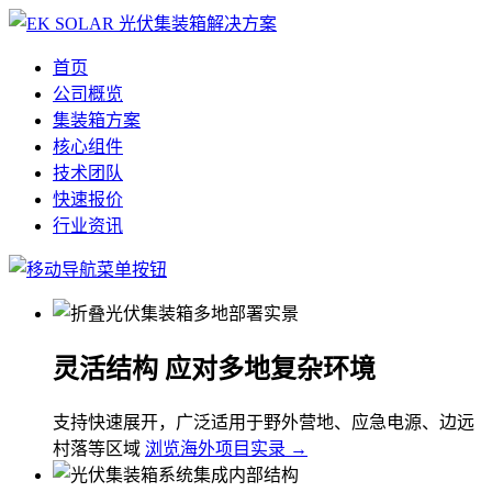
首页
公司概览
集装箱方案
核心组件
技术团队
快速报价
行业资讯
灵活结构 应对多地复杂环境
支持快速展开，广泛适用于野外营地、应急电源、边远
村落等区域
浏览海外项目实录 →