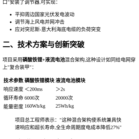
口"安装了调节器,可实现：
平抑周边国家光伏发电波动
调节海上风电并网冲击
应对突尼斯-意大利海底电缆的负荷突变
二、技术方案与创新突破
项目采用
磷酸铁锂+液流电池
混合架构,这种设计如同给电网穿
上"复合装甲"：
技术参数
磷酸铁锂模块
液流电池模块
响应速度
＜200ms
＞2s
循环寿命
6000次
20000次
160Wh/kg
25Wh/kg
能量密度
项目总工程师表示："这种混合架构使系统兼具快
速响应和超长寿命,全生命周期度电成本降低27%"