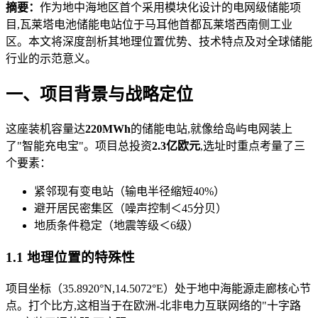
摘要：
作为地中海地区首个采用模块化设计的电网级储能项
目,瓦莱塔电池储能电站位于马耳他首都瓦莱塔西南侧工业
区。本文将深度剖析其地理位置优势、技术特点及对全球储能
行业的示范意义。
一、项目背景与战略定位
这座装机容量达
220MWh
的储能电站,就像给岛屿电网装上
了"智能充电宝"。项目总投资
2.3亿欧元
,选址时重点考量了三
个要素：
紧邻现有变电站（输电半径缩短40%）
避开居民密集区（噪声控制＜45分贝）
地质条件稳定（地震等级＜6级）
1.1 地理位置的特殊性
项目坐标（35.8920°N,14.5072°E）处于地中海能源走廊核心节
点。打个比方,这相当于在欧洲-北非电力互联网络的"十字路