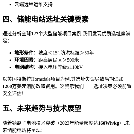
云端远程运维支持
四、储能电站选址关键要素
通过分析全球
127个
大型储能项目案例,我们发现优质选址需满
足：
地形条件：
坡度＜15°,防洪标准＞50年
环境因素：
距离居民区＞500米
电网结构：
接入电压等级≥110kV
以美国特斯拉Hornsdale项目为例,其选址失误导致后期追加
1200万美元
消防改造费用。这警示我们——选址决策必须前置
安全评估！
五、未来趋势与技术展望
随着钠离子电池技术突破（2023年能量密度达
160Wh/kg
）,未
来储能电站将呈现：