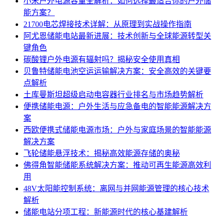
小米户外电源容量全解析：如何选择最适合你的户外储
能方案？
21700电芯焊接技术详解：从原理到实战操作指南
阿尤恩储能电站最新进展：技术创新与全球能源转型关
键角色
碳酸锂户外电源有辐射吗？揭秘安全使用真相
贝鲁特储能电池空运运输解决方案：安全高效的关键要
点解析
土库曼斯坦超级启动电容器行业排名与市场趋势解析
便携储能电源：户外生活与应急备电的智能能源解决方
案
西欧便携式储能电源市场：户外与家庭场景的智能能源
解决方案
飞轮储能悬浮技术：揭秘高效能源存储的奥秘
佛得角智能储能系统解决方案：推动可再生能源高效利
用
48V太阳能控制系统：离网与并网能源管理的核心技术
解析
储能电站分项工程：新能源时代的核心基建解析