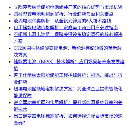
立陶宛考纳斯储能电池组装厂家的核心优势与市场机遇
圆柱型锂电池毛利润解析：行业趋势与盈利关键点
液流电池种类解析：从全钒到锌溴的6大技术路线
自用储能电站价格解析：家庭与工商业用户必读指南
不间断电源电池组：保障关键设备稳定运行的核心解决
方案
CT200圆柱体磷酸铁锂电池：新能源存储领域的革新解
决方案
储能蓄电池（BESS）技术解析：应用场景与未来发展趋
势
普里什蒂纳太阳能储能工程招标解析：机遇、挑战与行
业趋势
纽埃电池储能箱定制解决方案：为全球企业提供智能化
能源保障
逆变器功率扩展的作用解析：提升新能源系统效率的关
键技术
出口逆变器电压标准解析：如何选择适配目标市场的逆
变器？