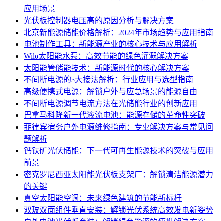
应用场景
光伏板控制器电压高的原因分析与解决方案
北京新能源储能价格解析：2024年市场趋势与应用指南
电池制作工具：新能源产业的核心技术与应用解析
Wilo太阳能水泵：高效节能的绿色灌溉解决方案
太阳能管储能技术：新能源时代的核心解决方案
不间断电源的3大接法解析：行业应用与选型指南
高级便携式电源：解锁户外与应急场景的能源自由
不间断电源调节电流方法在光储能行业的创新应用
巴拿马科隆新一代液流电池：能源存储的革命性突破
菲律宾宿务户外电源维修指南：专业解决方案与常见问
题解析
钙钛矿光伏储能：下一代可再生能源技术的突破与应用
前景
密克罗尼西亚太阳能光伏板支架厂：解锁清洁能源潜力
的关键
真空太阳能空调：未来绿色建筑的节能新标杆
双玻双面组件垂直安装：解锁光伏系统高效发电新姿势