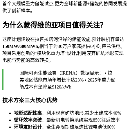
首个大规模重力储能试点,更为全球新能源+储能的协同发展提
供了创新样本。
为什么蒙得维的亚项目值得关注？
这座计划建设在拉普拉塔河沿岸的储能设施,预计装机容量达
150MW/600MWh
,相当于为30万户家庭提供6小时应急供电。
项目采用创新的"模块化重力塔"设计,利用废弃矿坑地形实现
电能与势能的高效转换。
国际可再生能源署（IRENA）数据显示： • 拉
美地区储能市场年增长率达23% • 2025年重力储
能成本有望降至$120/kWh
技术方案三大核心优势
地形适配性高
：利用现有矿坑地形,减少土建成本40%
循环效率突破
：最新机电转换系统实现85%往返效率
环境友好设计
：全生命周期碳足迹比锂电池低60%