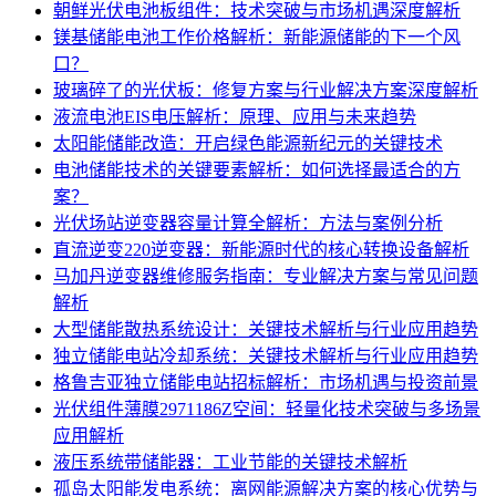
朝鲜光伏电池板组件：技术突破与市场机遇深度解析
镁基储能电池工作价格解析：新能源储能的下一个风
口？
玻璃碎了的光伏板：修复方案与行业解决方案深度解析
液流电池EIS电压解析：原理、应用与未来趋势
太阳能储能改造：开启绿色能源新纪元的关键技术
电池储能技术的关键要素解析：如何选择最适合的方
案？
光伏场站逆变器容量计算全解析：方法与案例分析
直流逆变220逆变器：新能源时代的核心转换设备解析
马加丹逆变器维修服务指南：专业解决方案与常见问题
解析
大型储能散热系统设计：关键技术解析与行业应用趋势
独立储能电站冷却系统：关键技术解析与行业应用趋势
格鲁吉亚独立储能电站招标解析：市场机遇与投资前景
光伏组件薄膜2971186Z空间：轻量化技术突破与多场景
应用解析
液压系统带储能器：工业节能的关键技术解析
孤岛太阳能发电系统：离网能源解决方案的核心优势与