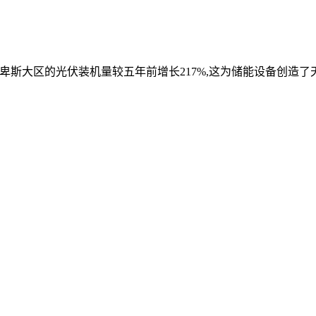
阿尔卑斯大区的光伏装机量较五年前增长217%,这为储能设备创造