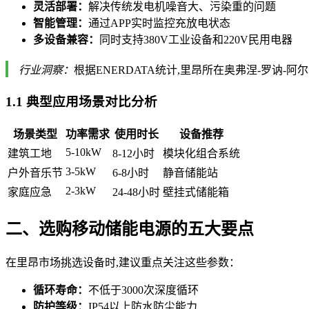
灵活部署：
解决传统发电机噪音大、污染重的问题
智能管理：
通过APP实时监控充放电状态
多设备兼容：
同时支持380V工业设备和220V民用电器
行业洞察：
根据ENERDATA统计,里昂所在奥弗涅-罗讷-
1.1 典型应用场景对比分析
场景类型
功率需求
使用时长
设备推荐
5-10kW
建筑工地
8-12小时
模块化组合系统
3-5kW
户外音乐节
6-8小时
静音储能站
2-3kW
家庭应急
24-48小时
壁挂式储能箱
二、选购移动储能电源的五大要点
在里昂市场挑选设备时,建议重点关注这些参数：
循环寿命：
不低于3000次深度循环
防护等级：
IP54以上防水防尘能力