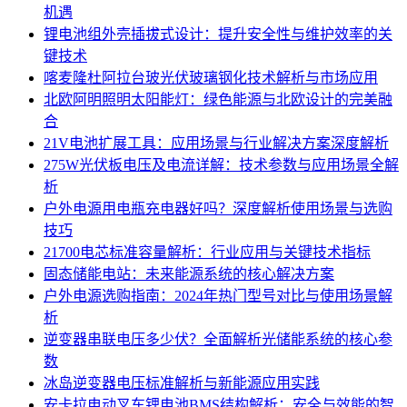
机遇
锂电池组外壳插拔式设计：提升安全性与维护效率的关
键技术
喀麦隆杜阿拉台玻光伏玻璃钢化技术解析与市场应用
北欧阿明照明太阳能灯：绿色能源与北欧设计的完美融
合
21V电池扩展工具：应用场景与行业解决方案深度解析
275W光伏板电压及电流详解：技术参数与应用场景全解
析
户外电源用电瓶充电器好吗？深度解析使用场景与选购
技巧
21700电芯标准容量解析：行业应用与关键技术指标
固态储能电站：未来能源系统的核心解决方案
户外电源选购指南：2024年热门型号对比与使用场景解
析
逆变器串联电压多少伏？全面解析光储能系统的核心参
数
冰岛逆变器电压标准解析与新能源应用实践
安卡拉电动叉车锂电池BMS结构解析：安全与效能的智