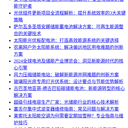
能守护者
光伏组件更新项目全流程解析：提升系统效率的3大关键
策略
萨尔瓦多圣塔安娜储能蓄电池解决方案：可再生能源整
合的关键技术
太阳能光伏板配电池：打造高效能源系统的关键选择
农离网户外太阳能系统：解决偏远地区用电难题的创新
方案
2024全球电池及储能产业博览会：洞见新能源时代的核
心引擎
风力压缩储能电站：破解新能源并网难题的创新方案
玻璃阳光房专用灯光伏系统：设计要点与节能优势解析
古巴圣地亚哥-德古巴铅碳储能电池：新能源转型的核心
解决方案
超级引线电容生产厂家：光储能行业的核心技术解析
塞舌尔集中式逆变器维修指南：常见问题与解决方案
莱索托太阳能空调为何需要定期加雪种？专业指南与维
护技巧