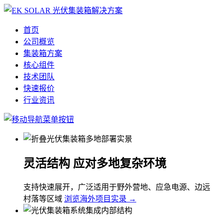
首页
公司概览
集装箱方案
核心组件
技术团队
快速报价
行业资讯
灵活结构 应对多地复杂环境
支持快速展开，广泛适用于野外营地、应急电源、边远
村落等区域
浏览海外项目实录 →