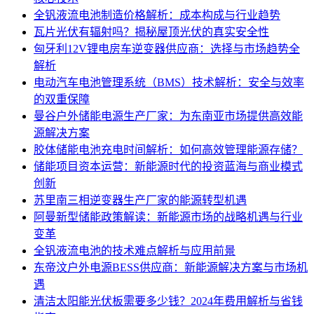
全钒液流电池制造价格解析：成本构成与行业趋势
瓦片光伏有辐射吗？揭秘屋顶光伏的真实安全性
匈牙利12V锂电房车逆变器供应商：选择与市场趋势全
解析
电动汽车电池管理系统（BMS）技术解析：安全与效率
的双重保障
曼谷户外储能电源生产厂家：为东南亚市场提供高效能
源解决方案
胶体储能电池充电时间解析：如何高效管理能源存储？
储能项目资本运营：新能源时代的投资蓝海与商业模式
创新
苏里南三相逆变器生产厂家的能源转型机遇
阿曼新型储能政策解读：新能源市场的战略机遇与行业
变革
全钒液流电池的技术难点解析与应用前景
东帝汶户外电源BESS供应商：新能源解决方案与市场机
遇
清洁太阳能光伏板需要多少钱？2024年费用解析与省钱