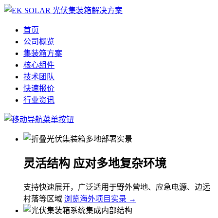
首页
公司概览
集装箱方案
核心组件
技术团队
快速报价
行业资讯
灵活结构 应对多地复杂环境
支持快速展开，广泛适用于野外营地、应急电源、边远
村落等区域
浏览海外项目实录 →