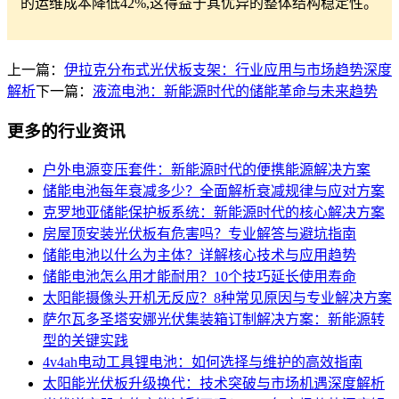
的运维成本降低42%,这得益于其优异的整体结构稳定性。
上一篇：
伊拉克分布式光伏板支架：行业应用与市场趋势深度
解析
下一篇：
液流电池：新能源时代的储能革命与未来趋势
更多的行业资讯
户外电源变压套件：新能源时代的便携能源解决方案
储能电池每年衰减多少？全面解析衰减规律与应对方案
克罗地亚储能保护板系统：新能源时代的核心解决方案
房屋顶安装光伏板有危害吗？专业解答与避坑指南
储能电池以什么为主体？详解核心技术与应用趋势
储能电池怎么用才能耐用？10个技巧延长使用寿命
太阳能摄像头开机无反应？8种常见原因与专业解决方案
萨尔瓦多圣塔安娜光伏集装箱订制解决方案：新能源转
型的关键实践
4v4ah电动工具锂电池：如何选择与维护的高效指南
太阳能光伏板升级换代：技术突破与市场机遇深度解析