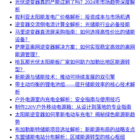
光伏逆变器真的产能过剩了吗？2024年市场趋势深度解
析
叙利亚太阳能发电厂价格解析：投资成本与市场机遇
逆变器交流侧电流计算全解析：光储能行业必备技能
马里逆变器直流屏采购指南：如何选择高性价比的储能
设备？
萨摩亚离网逆变器解决方案：如何实现稳定高效的离网
能源管理？
哈瓦那光伏太阳能板厂家如何助力加勒比地区能源转
型？
新能源与储能技术：推动可持续发展的双引擎
带主动均衡的锂电池组——提升储能效率的核心技术解
析
户外电源室内充电全解析：安全指南与使用技巧
制作220V户外移动电源箱：从设计到落地的专业指南
太阳能逆变器如何革新电动车充电？揭秘绿色能源新趋
势
布加勒斯特储能项目选址解析：新能源布局的战略支点
东盟储能电站分布解析：区域能源转型的核心枢纽