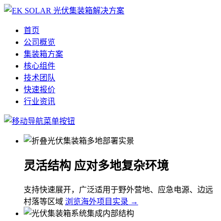
首页
公司概览
集装箱方案
核心组件
技术团队
快速报价
行业资讯
灵活结构 应对多地复杂环境
支持快速展开，广泛适用于野外营地、应急电源、边远
村落等区域
浏览海外项目实录 →