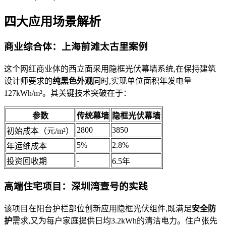
四大应用场景解析
商业综合体：上海前滩太古里案例
这个网红商业体的西立面采用隐框光伏幕墙系统,在保持建筑
设计师要求的
纯黑色外观
同时,实现单位面积年发电量
127kWh/m²。其关键技术突破在于：
参数
传统幕墙
隐框光伏幕墙
2800
3850
初始成本（元/m²）
5%
2.8%
年运维成本
-
投资回收期
6.5年
高端住宅项目：深圳湾壹号的实践
该项目在阳台护栏部位创新应用隐框光伏组件,既满足
安全防
护
需求,又为每户家庭提供日均3.2kWh的清洁电力。住户张先