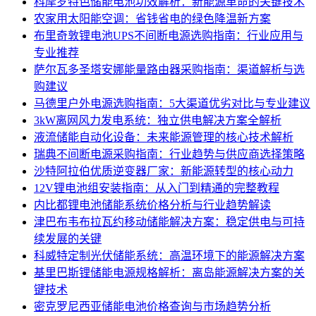
科摩罗特色储能电池功效解析：新能源革命的关键技术
农家用太阳能空调：省钱省电的绿色降温新方案
布里奇敦锂电池UPS不间断电源选购指南：行业应用与
专业推荐
萨尔瓦多圣塔安娜能量路由器采购指南：渠道解析与选
购建议
马德里户外电源选购指南：5大渠道优劣对比与专业建议
3kW离网风力发电系统：独立供电解决方案全解析
液流储能自动化设备：未来能源管理的核心技术解析
瑞典不间断电源采购指南：行业趋势与供应商选择策略
沙特阿拉伯优质逆变器厂家：新能源转型的核心动力
12V锂电池组安装指南：从入门到精通的完整教程
内比都锂电池储能系统价格分析与行业趋势解读
津巴布韦布拉瓦约移动储能解决方案：稳定供电与可持
续发展的关键
科威特定制光伏储能系统：高温环境下的能源解决方案
基里巴斯锂储能电源规格解析：离岛能源解决方案的关
键技术
密克罗尼西亚储能电池价格查询与市场趋势分析