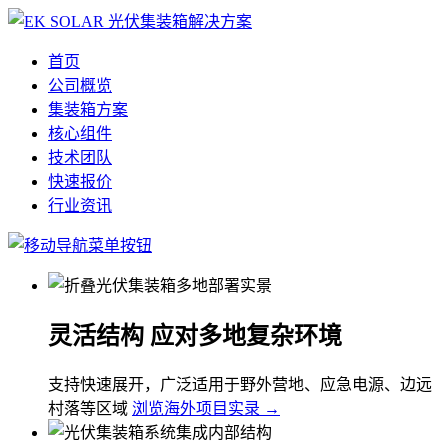
首页
公司概览
集装箱方案
核心组件
技术团队
快速报价
行业资讯
灵活结构 应对多地复杂环境
支持快速展开，广泛适用于野外营地、应急电源、边远
村落等区域
浏览海外项目实录 →