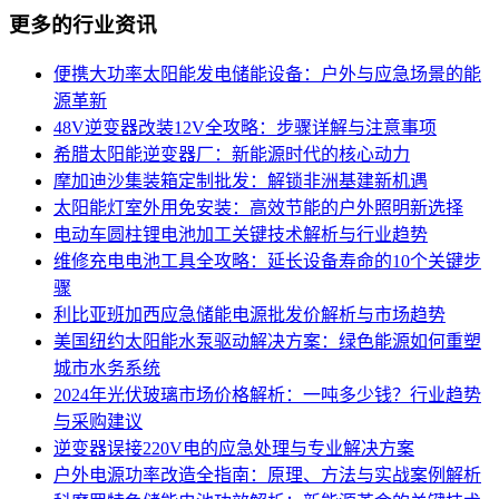
更多的行业资讯
便携大功率太阳能发电储能设备：户外与应急场景的能
源革新
48V逆变器改装12V全攻略：步骤详解与注意事项
希腊太阳能逆变器厂：新能源时代的核心动力
摩加迪沙集装箱定制批发：解锁非洲基建新机遇
太阳能灯室外用免安装：高效节能的户外照明新选择
电动车圆柱锂电池加工关键技术解析与行业趋势
维修充电电池工具全攻略：延长设备寿命的10个关键步
骤
利比亚班加西应急储能电源批发价解析与市场趋势
美国纽约太阳能水泵驱动解决方案：绿色能源如何重塑
城市水务系统
2024年光伏玻璃市场价格解析：一吨多少钱？行业趋势
与采购建议
逆变器误接220V电的应急处理与专业解决方案
户外电源功率改造全指南：原理、方法与实战案例解析