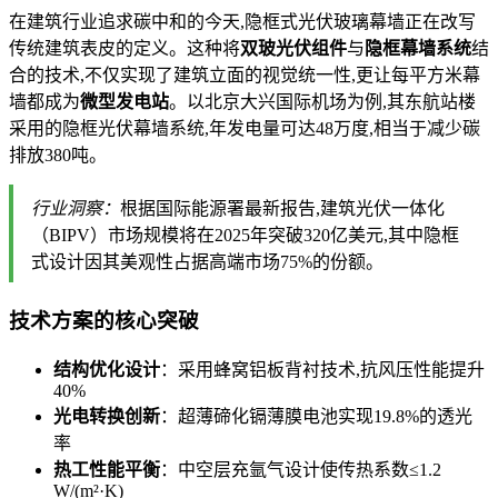
在建筑行业追求碳中和的今天,隐框式光伏玻璃幕墙正在改写
传统建筑表皮的定义。这种将
双玻光伏组件
与
隐框幕墙系统
结
合的技术,不仅实现了建筑立面的视觉统一性,更让每平方米幕
墙都成为
微型发电站
。以北京大兴国际机场为例,其东航站楼
采用的隐框光伏幕墙系统,年发电量可达48万度,相当于减少碳
排放380吨。
行业洞察：
根据国际能源署最新报告,建筑光伏一体化
（BIPV）市场规模将在2025年突破320亿美元,其中隐框
式设计因其美观性占据高端市场75%的份额。
技术方案的核心突破
结构优化设计
：采用蜂窝铝板背衬技术,抗风压性能提升
40%
光电转换创新
：超薄碲化镉薄膜电池实现19.8%的透光
率
热工性能平衡
：中空层充氩气设计使传热系数≤1.2
W/(m²·K)