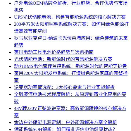
户外电源OEM贴牌全解析：行业趋势、合作优势与市场
机遇
UPS光伏储能电池：构建智能能源系统的核心解决方案
200平方米太阳能照明系统解决方案：如何用绿色能源打
造高效节能空间
罗马尼亚克卢日-纳波卡光伏幕墙应用：绿色建筑的未来
趋势
英国电动工具电池价格趋势与选购指南
光伏储能电池：新能源时代的智慧能源解决方案
动力BMS电池管理监控系统：新能源时代的智能守护者
家用220V太阳能发电系统：打造绿色能源家庭的完整指
南
逆变器功率管选配：3大核心要素与行业实战解析
全钒液流电池技术程度解析：从原理到商业化应用的突
破
48V转220V正弦波逆变器：高效能源转换的核心解决方
案
金边户外储能电源定制：户外能源解决方案全解析
储能系统SOH解析：如何精准评估电池健康状态？