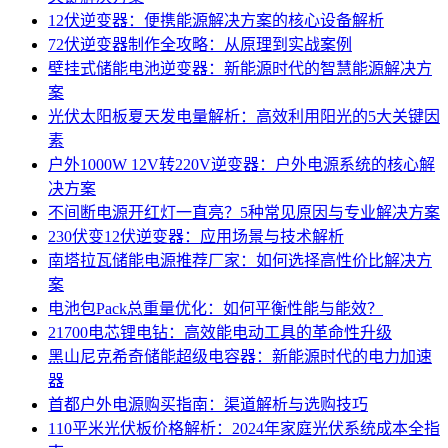
12伏逆变器：便携能源解决方案的核心设备解析
72伏逆变器制作全攻略：从原理到实战案例
壁挂式储能电池逆变器：新能源时代的智慧能源解决方
案
光伏太阳板夏天发电量解析：高效利用阳光的5大关键因
素
户外1000W 12V转220V逆变器：户外电源系统的核心解
决方案
不间断电源开红灯一直亮？5种常见原因与专业解决方案
230伏变12伏逆变器：应用场景与技术解析
南塔拉瓦储能电源推荐厂家：如何选择高性价比解决方
案
电池包Pack总重量优化：如何平衡性能与能效？
21700电芯锂电钻：高效能电动工具的革命性升级
黑山尼克希奇储能超级电容器：新能源时代的电力加速
器
首都户外电源购买指南：渠道解析与选购技巧
110平米光伏板价格解析：2024年家庭光伏系统成本全指