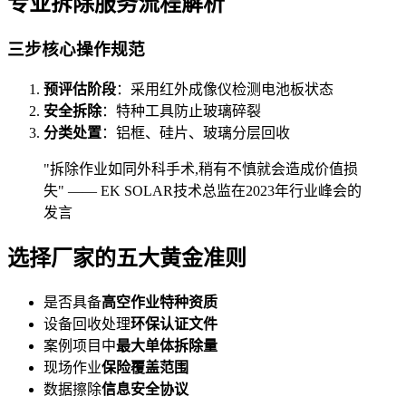
专业拆除服务流程解析
三步核心操作规范
预评估阶段
：采用红外成像仪检测电池板状态
安全拆除
：特种工具防止玻璃碎裂
分类处置
：铝框、硅片、玻璃分层回收
"拆除作业如同外科手术,稍有不慎就会造成价值损
失" —— EK SOLAR技术总监在2023年行业峰会的
发言
选择厂家的五大黄金准则
是否具备
高空作业特种资质
设备回收处理
环保认证文件
案例项目中
最大单体拆除量
现场作业
保险覆盖范围
数据擦除
信息安全协议