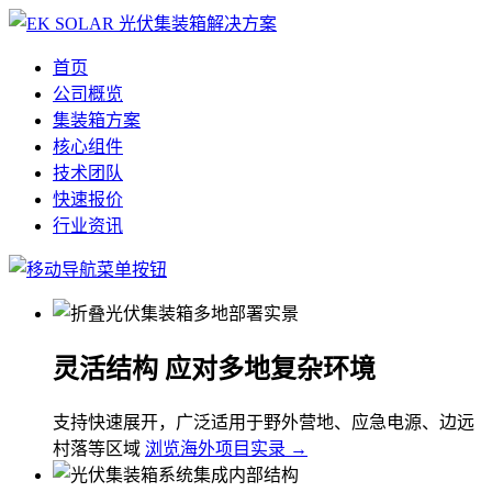
首页
公司概览
集装箱方案
核心组件
技术团队
快速报价
行业资讯
灵活结构 应对多地复杂环境
支持快速展开，广泛适用于野外营地、应急电源、边远
村落等区域
浏览海外项目实录 →