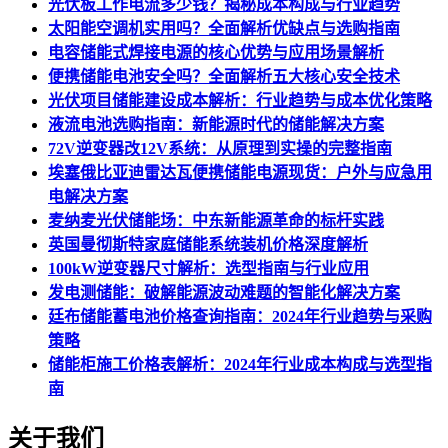
光伏板工作电流多少钱？揭秘成本构成与行业趋势
太阳能空调机实用吗？全面解析优缺点与选购指南
电容储能式焊接电源的核心优势与应用场景解析
便携储能电池安全吗？全面解析五大核心安全技术
光伏项目储能建设成本解析：行业趋势与成本优化策略
液流电池选购指南：新能源时代的储能解决方案
72V逆变器改12V系统：从原理到实操的完整指南
埃塞俄比亚迪雷达瓦便携储能电源现货：户外与应急用
电解决方案
麦纳麦光伏储能场：中东新能源革命的标杆实践
英国曼彻斯特家庭储能系统装机价格深度解析
100kW逆变器尺寸解析：选型指南与行业应用
发电测储能：破解能源波动难题的智能化解决方案
廷布储能蓄电池价格查询指南：2024年行业趋势与采购
策略
储能柜施工价格表解析：2024年行业成本构成与选型指
南
关于我们