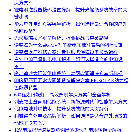
决方案？
锂电池逆变器拨码设置详解：提升光储能系统效率的关
键步骤
华为户外电源真实容量解析：如何选择最适合你的户外
储能设备？
光伏玻璃技术壁垒解析：行业挑战与突破路径
逆变器为什么要220V？解析电压标准背后的科学逻辑
逆变器返厂维修方案：专业服务保障设备长效运行
户外电源直流供电电压解析：如何选择适合的电源设
备？
摩加迪沙太阳能供电系统：离网能源解决方案新标杆
印度尼西亚泗水太阳能系统解决方案 EK SOLAR助力绿
色能源转型
680瓦太阳能灯：高效照明解决方案的全面解析
列支敦士登商用储能系统：新能源时代的智能解决方案
储能电池并联技术：提升系统效能的关键解析
利雅得户外电源品牌解析：如何选择最适合户外场景的
储能解决方案？
12V电瓶搭配逆变器能输出多少伏？电压转换全解析