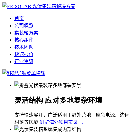
首页
公司概览
集装箱方案
核心组件
技术团队
快速报价
行业资讯
灵活结构 应对多地复杂环境
支持快速展开，广泛适用于野外营地、应急电源、边远
村落等区域
浏览海外项目实录 →