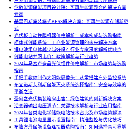
户外电源实拍：移动能源解决方案的现场应用揭秘
伦敦能源储能项目设计院：可再生能源整合的解决方案
专家
基里巴斯集装箱式BESS解决方案：可再生能源存储新范
式
光伏板自动换膜机器价格解析：成本构成与选购指南
柜体式储能系统：工商业能源管理的未来解决方案
锂电池组单体越少越好吗？行业专家深度解析优缺点
储能电站并网电价：政策解析与行业趋势
2024年马塞卢多晶光伏组件价格解析：市场趋势与选购
指南
手把手教你制作太阳能摄像头：从零搭建户外监控系统
布宜诺斯艾利斯储能灭火系统选择指南：安全与效率的
平衡之道
圣何塞光伏集装箱房出售：绿色建筑的创新解决方案
逆变器输出电压调节：关键技术解析与行业应用指南
2024年各类电化学储能电站技术占比及市场趋势解读
工具锂电池电量显示设置指南：精准监控与优化技巧
布隆方丹储能设备连接器选购指南：如何选择高可靠解