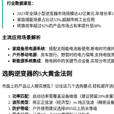
行业数据速览：
2023年全球小型逆变器市场规模达42亿美元,年增长率18
家庭储能场景占比达53%,超越传统工业应用
转换效率超过92%的产品市场占有率提升至68%
主流应用场景解析
家庭备用电源系统
：搭配太阳能电池板使用,断电时可维
户外移动电源
：房车旅行、野营时的电力保障,支持电饭
新能源系统集成
：微电网中的关键节点设备,实现分布式
选购逆变器的5大黄金法则
市面上的产品让人眼花缭乱？记住这几个选购要点,轻松避开消
功率匹配
：启动功率需覆盖设备峰值（建议预留20%余量
波形类型
：修正正弦波（经济型）vs 纯正弦波（精密设
防护等级
：户外使用建议选择IP65以上防水等级