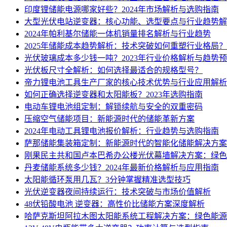
印度锂储能电源哪家好些？2024年市场解析与选购指南
大型光伏电站逆变器：核心功能、选型要点与行业趋势解
2024年帕利基尔储能一体机销量排名解析与行业趋势
2025年储能成本趋势解析：技术突破如何重塑行业格局？
光伏玻璃成本多少钱一吨？2023年行业价格解析与趋势
光伏板尺寸全解析：如何选择最适合的规格型号？
帝力锂电池工具生产厂家的核心技术优势与行业应用解析
如何正确选择逆变器和太阳能板？2023年选购指南
电动车锂电池组定制：解锁续航与安全的双重密码
压缩空气储能项目：新能源时代的储能革新方案
2024年电动工具锂电池报价解析：行业趋势与选购指南
萨那储能集装箱定制：新能源时代的智能化储能解决方案
刚果民主共和国卢本巴希办公楼光伏幕墙解决方案：绿色
丹麦储能系统多少钱？2024年最新价格解析与应用指南
太阳能循环泵用几瓦？3分钟掌握精准选型技巧
光伏逆变器夜间持续运行：技术突破与市场价值解析
48伏铅酸电池 逆变器：高性价比储能方案深度解析
哈萨克斯坦阿拉木图太阳能系统工程解决方案：绿色能源