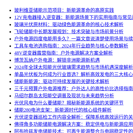
玻利维亚储能示范项目：新能源革命的高原实践
12V充电器接入逆变器：新能源场景下的实用指南与常见
玻璃光伏原材料：驱动绿色能源革命的核心技术解析
飞轮储能中长期发展规划：技术突破与市场前景分析
户外电源四度电能用多久？一篇文章说清楚使用场景与续
工具车电池选购指南：2024年行业趋势与核心参数解析
48V逆变器露营指南：户外电源解决方案全解析
博茨瓦纳户外电源：解锁非洲能源新机遇
2024年全球太阳能光伏玻璃需求趋势与市场机遇深度解析
单晶光伏板为何成为行业首选？解析高效发电的三大核心
储能新能源：驱动可持续发展的关键技术解析
三千元预算户外电源推荐：户外达人的高性价比选择指南
马绍尔群岛太阳能空调普及现状与未来趋势分析
光伏风电为什么要储能？揭秘新能源系统的关键环节
储能280电池支架：新能源时代的核心组件解析
光伏逆变器巡检工作内容全解析：保障系统高效运行的关
佛得角多功能储能电源解决方案：稳定供电与新能源应用
阿布哈兹发电储能技术：可再生能源整合与电网稳定性的