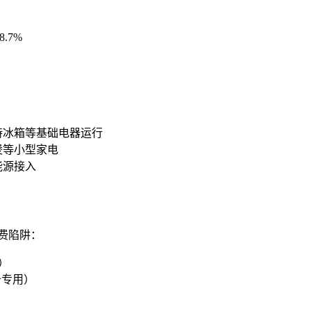
.7%
持冰箱等基础电器运行
煲等小型家电
能源接入
费陷阱：
）
备专用）