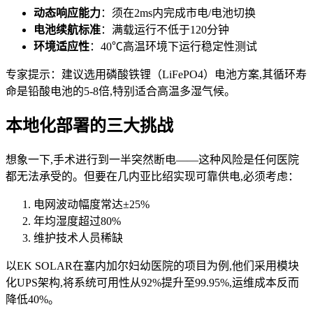
动态响应能力
：须在2ms内完成市电/电池切换
电池续航标准
：满载运行不低于120分钟
环境适应性
：40℃高温环境下运行稳定性测试
专家提示：建议选用磷酸铁锂（LiFePO4）电池方案,其循环寿
命是铅酸电池的5-8倍,特别适合高温多湿气候。
本地化部署的三大挑战
想象一下,手术进行到一半突然断电——这种风险是任何医院
都无法承受的。但要在几内亚比绍实现可靠供电,必须考虑：
电网波动幅度常达±25%
年均湿度超过80%
维护技术人员稀缺
以EK SOLAR在塞内加尔妇幼医院的项目为例,他们采用模块
化UPS架构,将系统可用性从92%提升至99.95%,运维成本反而
降低40%。