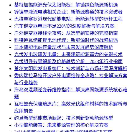
基特加揭能源光伏太阳能板：解锁绿色能源新机遇
锌镍单液流电池相关企业：新能源赛道的技术突破者
巴拉圭塞罗港现代储能电站：新能源转型的标杆工程
汽车逆变器电压不足220V的深度解析与解决方案
户外逆变器接线全攻略：从选型到安装的完整指南
科特迪瓦储能锂电池代理：新能源时代的战略机遇
日本储能电站容量现状与未来发展趋势深度解析
光伏发电玻璃发电量：未来建筑能源革命的关键技术
光伏组件效果解析及价格趋势分析：2023年行业指南
首尔太阳能发电系统厂：技术创新与市场前景深度解析
委内瑞拉马拉开波户外电源维修全攻略：专业解决方案
与行业趋势
海岛双混频逆变器维修指南：解决离网能源系统核心难
题
瓦杜兹光伏玻璃原片：高效光伏组件材料的技术解析与
应用前景
约旦新型储能市场崛起：技术创新驱动能源转型
小型储能装置：未来能源管理的核心解决方案