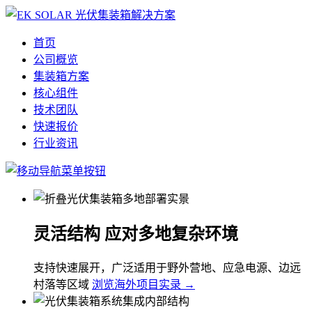
首页
公司概览
集装箱方案
核心组件
技术团队
快速报价
行业资讯
灵活结构 应对多地复杂环境
支持快速展开，广泛适用于野外营地、应急电源、边远
村落等区域
浏览海外项目实录 →