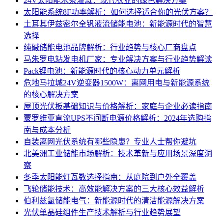
24V太阳能水泵灌溉：现代农业的绿色解决方案
太阳能系统8F功率解析：如何选择适合你的光伏方案？
土耳其伊兹密尔全钒液流储能电池：新能源时代的智慧
选择
纯碱储能电池品牌解析：行业趋势与核心厂商盘点
马朱罗电站发电机厂家：专业解决方案与行业趋势解读
Pack锂电池：新能源时代的核心动力单元解析
危地马拉城24V逆变器1500W：离网用电与新能源系统
的核心解决方案
屋顶光伏板基础知识与价格解析：家庭与企业必读指南
蒙罗维亚直流UPS不间断电源价格解析：2024年选购指
南与成本分析
自装离网光伏系统有哪些隐患？专业人士帮你避坑
北美洲工业储能市场解析：技术革新与应用场景深度洞
察
冬季太阳能灯瓦数选择指南：从庭院到户外全覆盖
飞轮储能技术：高效能解决方案的三大核心效益解析
伯利兹氢储能电气：新能源时代的清洁能源解决方案
光伏单晶硅组件生产技术解析与行业趋势展望