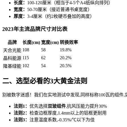
长度：
100-120厘米（相当于4-5个A4纸纵向排列）
宽度：
50-70厘米（接近普通书桌宽度）
厚度：
3-4厘米（约2枚硬币叠加的高度）
2023年主流品牌尺寸对比表
品牌
长度(cm)
宽度(cm)
转换效率
108
58
19.8%
天合光能
115
62
20.2%
晶科能源
102
54
20.5%
隆基绿能
二、选型必看的3大黄金法则
别被数字迷惑！我们在实地测试中发现,同样标称100瓦的组件
法则1：
优先选择
双玻组件
,抗风压能力提升30%
法则2：
检查边框厚度,1.4mm以上的铝框更耐用
法则3：
注意温度系数,-0.35%/℃以下为佳