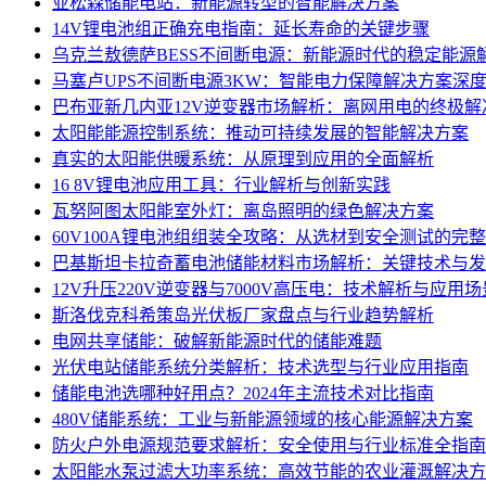
亚松森储能电站：新能源转型的智能解决方案
14V锂电池组正确充电指南：延长寿命的关键步骤
乌克兰敖德萨BESS不间断电源：新能源时代的稳定能源
马塞卢UPS不间断电源3KW：智能电力保障解决方案深
巴布亚新几内亚12V逆变器市场解析：离网用电的终极解
太阳能能源控制系统：推动可持续发展的智能解决方案
真实的太阳能供暖系统：从原理到应用的全面解析
16 8V锂电池应用工具：行业解析与创新实践
瓦努阿图太阳能室外灯：离岛照明的绿色解决方案
60V100A锂电池组组装全攻略：从选材到安全测试的完
巴基斯坦卡拉奇蓄电池储能材料市场解析：关键技术与发
12V升压220V逆变器与7000V高压电：技术解析与应用场
斯洛伐克科希策岛光伏板厂家盘点与行业趋势解析
电网共享储能：破解新能源时代的储能难题
光伏电站储能系统分类解析：技术选型与行业应用指南
储能电池选哪种好用点？2024年主流技术对比指南
480V储能系统：工业与新能源领域的核心能源解决方案
防火户外电源规范要求解析：安全使用与行业标准全指南
太阳能水泵过滤大功率系统：高效节能的农业灌溉解决方