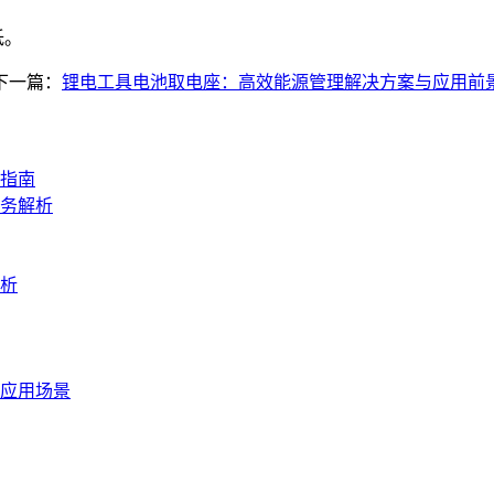
低。
下一篇：
锂电工具电池取电座：高效能源管理解决方案与应用前
型指南
务解析
析
应用场景