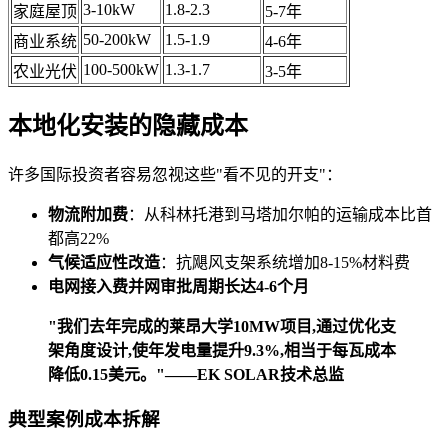
3-10kW
1.8-2.3
家庭屋顶
5-7年
50-200kW
1.5-1.9
商业系统
4-6年
100-500kW
1.3-1.7
农业光伏
3-5年
本地化安装的隐藏成本
许多国际投资者容易忽视这些"看不见的开支"：
物流附加费
：从科林托港到马塔加尔帕的运输成本比首
都高22%
气候适应性改造
：抗飓风支架系统增加8-15%材料费
电网接入费并网审批周期长达4-6个月
"我们去年完成的莱昂大学10MW项目,通过优化支
架角度设计,使年发电量提升9.3%,相当于每瓦成本
降低0.15美元。"——EK SOLAR技术总监
典型案例成本拆解