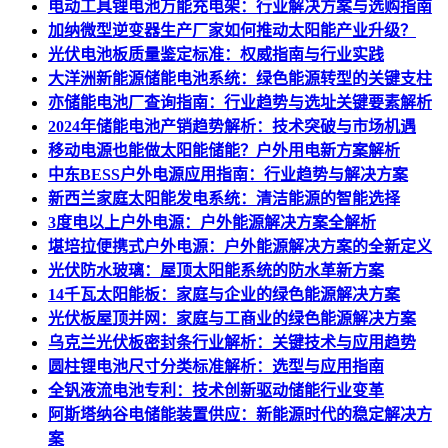
电动工具锂电池万能充电架：行业解决方案与选购指南
加纳微型逆变器生产厂家如何推动太阳能产业升级？
光伏电池板质量鉴定标准：权威指南与行业实践
大洋洲新能源储能电池系统：绿色能源转型的关键支柱
亦储能电池厂查询指南：行业趋势与选址关键要素解析
2024年储能电池产销趋势解析：技术突破与市场机遇
移动电源也能做太阳能储能？户外用电新方案解析
中东BESS户外电源应用指南：行业趋势与解决方案
新西兰家庭太阳能发电系统：清洁能源的智能选择
3度电以上户外电源：户外能源解决方案全解析
堪培拉便携式户外电源：户外能源解决方案的全新定义
光伏防水玻璃：屋顶太阳能系统的防水革新方案
14千瓦太阳能板：家庭与企业的绿色能源解决方案
光伏板屋顶并网：家庭与工商业的绿色能源解决方案
乌克兰光伏板密封条行业解析：关键技术与应用趋势
圆柱锂电池尺寸分类标准解析：选型与应用指南
全钒液流电池专利：技术创新驱动储能行业变革
阿斯塔纳谷电储能装置供应：新能源时代的稳定解决方
案