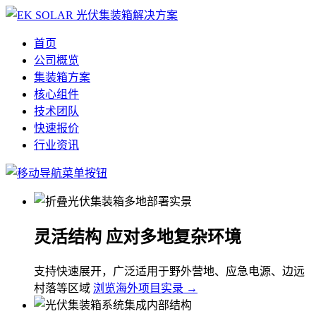
首页
公司概览
集装箱方案
核心组件
技术团队
快速报价
行业资讯
灵活结构 应对多地复杂环境
支持快速展开，广泛适用于野外营地、应急电源、边远
村落等区域
浏览海外项目实录 →